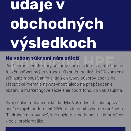
údaje v
obchodných
výsledkoch
pomocou HPE
Na vašom súkromí nám záleží
Používame identifikátory súborov cookie, ktoré sú potrebné pre
funkčnosť webových stránok. Kliknutím na tlačidlo "Rozumiem"
Aruba ESP
súhlasíte s používaním aj ďalších typov súborov cookie na
štatistické meranie návštevnosti alebo na prispôsobenie
obsahu a marketingové zacielenie podľa toho, čo vás zaujíma.
Svoj súhlas môžete neskôr kedykoľvek odvolať alebo upraviť
podľa svojich preferencií. Môžete tak urobiť výberom možnosti
"Podrobné nastavenie", kde nájdete aj podrobnejšie informácie
k celej problematike.
Zoznámte sa s prvou priemyselnou platformou