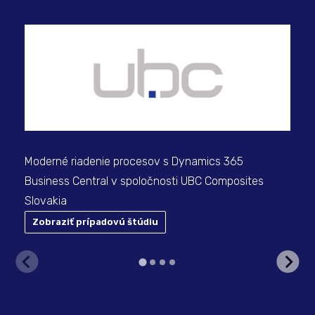
Ino
prí
36
Moderné riadenie procesov s Dynamics 365
Business Central v spoločnosti UBC Composites
Slovakia
Zobraziť prípadovú štúdiu
Z