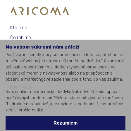
Kto sme
Čo robíme
Na vašom súkromí nám záleží
Pre koho robíme
Používame identifikátory súborov cookie, ktoré sú potrebné pre
Prípadové štúdie
funkčnosť webových stránok. Kliknutím na tlačidlo "Rozumiem"
súhlasíte s používaním aj ďalších typov súborov cookie na
Čo je nové
štatistické meranie návštevnosti alebo na prispôsobenie
Akcie a semináre
obsahu a marketingové zacielenie podľa toho, čo vás zaujíma.
Pre médiá
Svoj súhlas môžete neskôr kedykoľvek odvolať alebo upraviť
Kariéra
podľa svojich preferencií. Môžete tak urobiť výberom možnosti
"Podrobné nastavenie", kde nájdete aj podrobnejšie informácie
Kontakty
k celej problematike.
Rozumiem