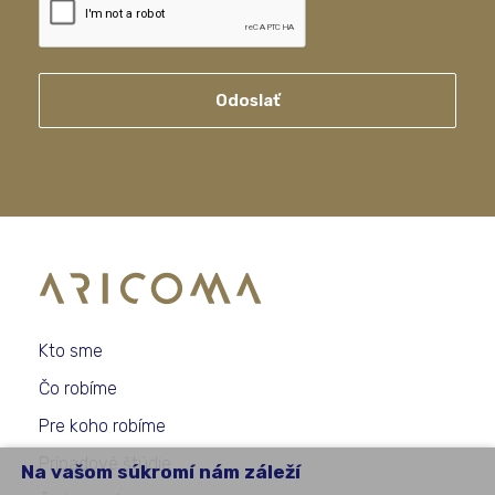
Odoslať
Kto sme
Čo robíme
Pre koho robíme
Prípadové štúdie
Na vašom súkromí nám záleží