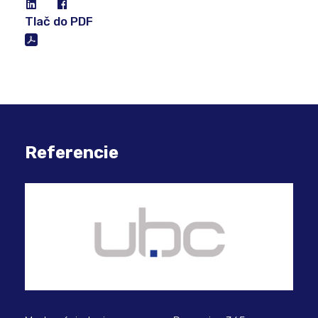
Tlač do PDF
Referencie
Ino
prí
36