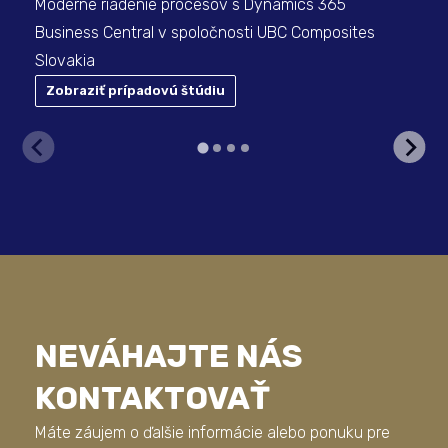
Moderné riadenie procesov s Dynamics 365
Business Central v spoločnosti UBC Composites
Slovakia
Zobraziť prípadovú štúdiu
Z
NEVÁHAJTE NÁS
KONTAKTOVAŤ
Máte záujem o ďalšie informácie alebo ponuku pre