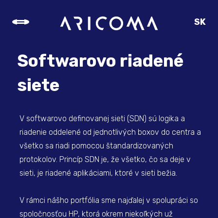
SK
CZ
EN
Softwarovo riadené
DE
siete
V softwarovo definovanej sieti (SDN) sú logika a
riadenie oddelené od jednotlivých boxov do centra a
všetko sa riadi pomocou štandardizovaných
protokolov. Princíp SDN je, že všetko, čo sa deje v
sieti, je riadené aplikáciami, ktoré v sieti bežia.
V rámci nášho portfólia sme najďalej v spolupráci so
spoločnosťou HP, ktorá okrem niekoľkých už