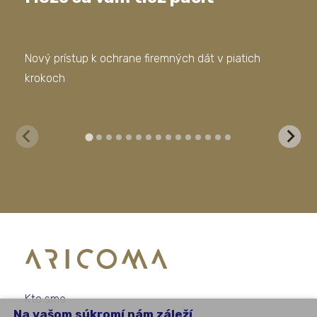
Nový prístup k ochrane firemných dát v piatich
Mod
krokoch
sof
Kto sme
Na vašom súkromí nám záleží