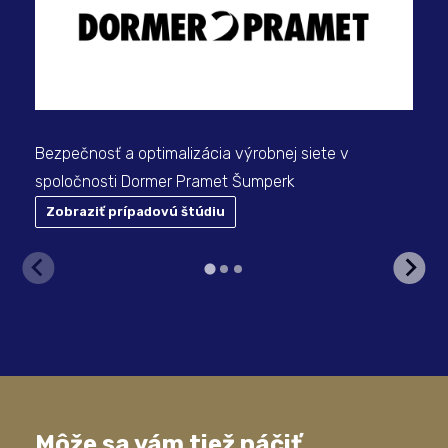
Kra
Bezpečnosť a optimalizácia výrobnej siete v
spoločnosti Dormer Pramet Šumperk
Zobraziť prípadovú štúdiu
Z
Môže sa vám tiež páčiť