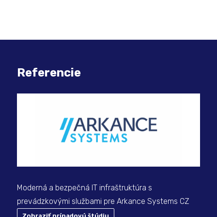
Referencie
Mod
Log
Moderná a bezpečná IT infraštruktúra s
prevádzkovými službami pre Arkance Systems CZ
Zobraziť prípadovú štúdiu
Z