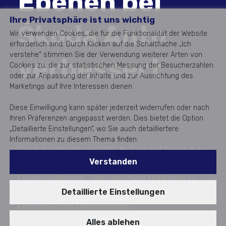
Ebenen bei
Ihre Privatsphäre ist uns wichtig
Škoda Auto
Wir verwenden Cookies, die für die Funktionalität der Website
erforderlich sind. Durch Klicken auf die Schaltfläche „Ich
verstehe“ stimmen Sie der Verwendung weiterer Arten von
verbessert
Cookies zu, die zur statistischen Messung der Besucherzahlen
oder zur Anpassung der Inhalte und zur Ausrichtung des
Marketings auf Ihre Interessen dienen.
Diese Einwilligung kann später jederzeit widerrufen oder nach
Ihren Präferenzen angepasst werden. Dies bietet die Option
„Detaillierte Einstellungen“, wo Sie auch detailliertere
Informationen zu diesem Thema finden.
Durch den Einsatz von SAP-BI-Tools hat Škoda Auto
Verstanden
die Qualität der Entscheidungsprozesse auf allen
Ebenen verbessert. Vom operativen Monitoring in
Detaillierte Einstellungen
Echtzeit bis hin zur Überwachung der wichtigsten
Kennzahlen des Unternehmens.
Realisierung 2018 - 2022
Alles ablehen