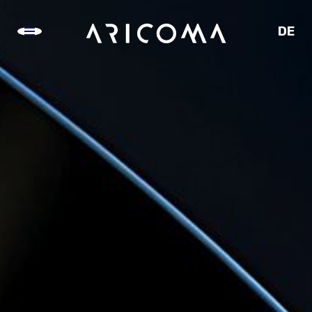
DE
CZ
SK
EN