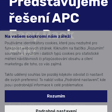
Představujeme
řešení APC
Easy Rack
Na vašem soukromí nám záleží
Používáme identifikátory cookies, které jsou nezbytné pro
PDU
funkčnost webových stránek. Kliknutím na tlačítko „Rozumím“
souhlasíte s využitím i dalších typů cookies pro statistické
měření návštěvnosti či přizpůsobování obsahu a cílení
marketingu dle toho, co vás zajímá.
Takto udělený souhlas lze později kdykoliv odvolat či nastavit
dle svých preferencí. To nabízí volba „Podrobné nastavení“, kde
jsou i podrobnější informace k celé problematice.
Bezpečné, snadno instalovatelné a cenově
Rozumím
dostupné řešení pro napájení IT technologií. APC
Easy Rack PDU nabízí více zásuvek, chytrý
Podrobné nastavení