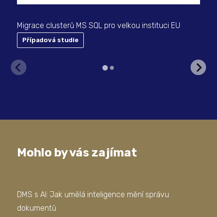
Migrace clusterů MS SQL pro velkou instituci EU
Por
sys
Případová studie
Mohlo by vás zajímat
DMS s AI: Jak umělá inteligence mění správu
Jak
dokumentů
Man