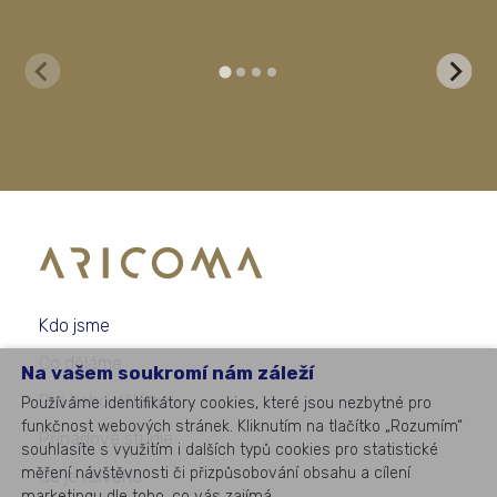
Kdo jsme
Co děláme
Na vašem soukromí nám záleží
Pro koho děláme
Používáme identifikátory cookies, které jsou nezbytné pro
funkčnost webových stránek. Kliknutím na tlačítko „Rozumím“
Případové studie
souhlasíte s využitím i dalších typů cookies pro statistické
měření návštěvnosti či přizpůsobování obsahu a cílení
Co je nového
marketingu dle toho, co vás zajímá.