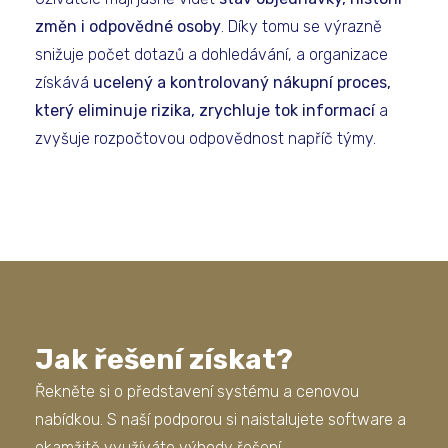
změn i odpovědné osoby
. Díky tomu se výrazně
snižuje počet dotazů a dohledávání, a organizace
získává
ucelený a kontrolovaný nákupní proces,
který eliminuje rizika, zrychluje tok informací
a
zvyšuje rozpočtovou odpovědnost napříč týmy.
Jak řešení získat?
Řekněte si o představení systému a cenovou
nabídkou. S naší podporou si naistalujete software a
okamžitě využíváte výhody řešení.