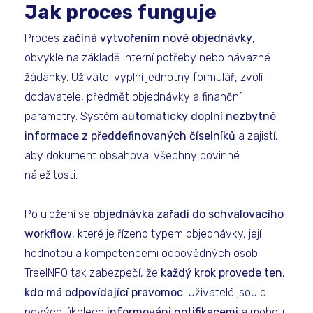
Jak proces funguje
Proces
začíná vytvořením nové objednávky
,
obvykle na základě interní potřeby nebo návazné
žádanky. Uživatel vyplní jednotný formulář, zvolí
dodavatele, předmět objednávky a finanční
parametry. Systém
automaticky doplní nezbytné
informace z předdefinovaných číselníků
a zajistí,
aby dokument obsahoval všechny povinné
náležitosti.
Po uložení se
objednávka zařadí do schvalovacího
workflow
, které je řízeno typem objednávky, její
hodnotou a kompetencemi odpovědných osob.
TreeINFO tak zabezpečí, že
každý krok provede ten,
kdo má odpovídající pravomoc
. Uživatelé jsou o
nových úkolech
informováni notifikacemi
a mohou