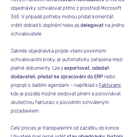
objednávky schvalovat přímo z prostředí Microsoft
365. V případě potřeby mohou přidat komentář,
vrátit doklad k doplnění nebo jej
delegovat
na jiného
schvalovatele.
Jakmile objednávka projde všemi povinnými
schvalovacími kroky, je automaticky zařazena mezi
platné dokumenty. Lze ji
exportovat, odeslat
dodavateli, předat ke zpracování do ERP
nebo
propojit s dalšími agendami – například s
Fakturami
,
kde je později možné sledovat plnění a porovnávat
skutečnou fakturaci s původním schváleným
požadavkem.
Celý proces je transparentní od začátku do konce.
Uživatelé mají jasně vidět
stav objednávky, historii