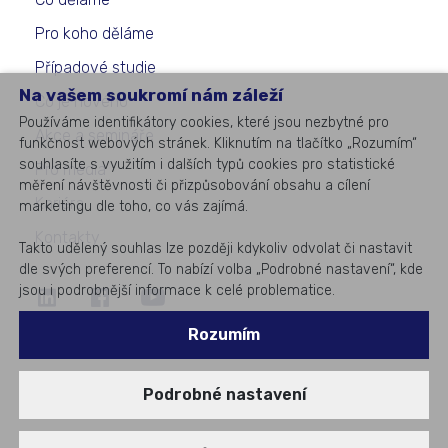
Pro koho děláme
Případové studie
Na vašem soukromí nám záleží
Co je nového
Používáme identifikátory cookies, které jsou nezbytné pro
Akce a semináře
funkčnost webových stránek. Kliknutím na tlačítko „Rozumím“
souhlasíte s využitím i dalších typů cookies pro statistické
Pro média
měření návštěvnosti či přizpůsobování obsahu a cílení
Kariéra
marketingu dle toho, co vás zajímá.
Kontakty
Takto udělený souhlas lze později kdykoliv odvolat či nastavit
dle svých preferencí. To nabízí volba „Podrobné nastavení“, kde
jsou i podrobnější informace k celé problematice.
©
2026
All rights reserved
Rozumím
#1
v podnikovém IT
Podrobné nastavení