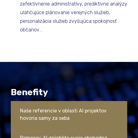
zefektívnenie administratívy, prediktívne analýzy
uľahčujúce plánovanie verejných služieb,
personalizácia služieb zvyšujúca spokojnosť
občanov...
Benefity
Naše referencie v oblasti AI projektov
hovoria samy za seba
Pomocou AI zrýchlite svoje obchodné