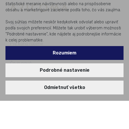
štatistické meranie návštevnosti alebo na prispôsobenie
obsahu a marketingové zacielenie podľa toho, čo vás zaujíma.
Svoj súhlas môžete neskôr kedykoľvek odvolať alebo upraviť
Kto sme
podľa svojich preferencií. Môžete tak urobiť výberom možnosti
Čo robíme
"Podrobné nastavenie", kde nájdete aj podrobnejšie informácie
k celej problematike.
Pre koho robíme
Rozumiem
Prípadové štúdie
Čo je nové
Podrobné nastavenie
Akcie a semináre
Pre médiá
Odmietnuť všetko
Kariéra
Kontakty
©
2026
All rights reserved