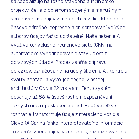
sa špecializuje na rôzne stavebné a inžinierske
projekty, čelila problémom spojeným s manuálnym
spracovaním údajov z meracích vozidiel, ktoré bolo
časovo náročné, nepresné a pri spracovaní veľkých
súborov údajov ťažko udržateľné. Naše riešenie AI
využíva konvolučné neurónové siete (CNN) na
automatické vyhodnocovanie stavu ciest z
obrazových údajov. Proces zahŕňa prípravu
obrázkov, označovanie na účely školenia AI, kontrolu
kvality anotácií a vývoj jedinečnej vlastnej
architektúry CNN s 22 vrstvami. Tento systém
dosahuje až 86 % úspešnosť pri rozpoznávaní
rôznych úrovní poškodenia ciest. Používateľské
rozhranie transformuje údaje z meracieho vozidla
CleveRA Car na ľahko interpretovateľné informácie.
To zahŕňa zber údajov, vizualizáciu, rozpoznávanie a