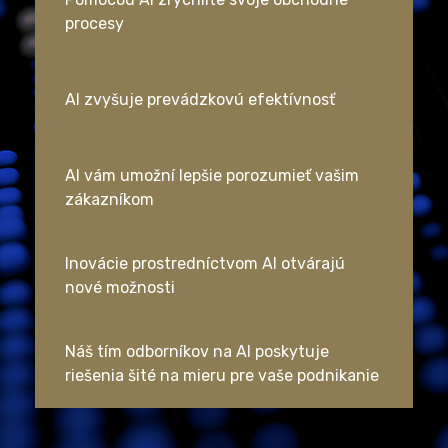
procesy
AI zvyšuje prevádzkovú efektívnosť
AI vám umožní lepšie porozumieť vašim
zákazníkom
Inovácie prostredníctvom AI otvárajú
nové možnosti
Náš tím odborníkov na AI poskytuje
riešenia šité na mieru pre vaše podnikanie