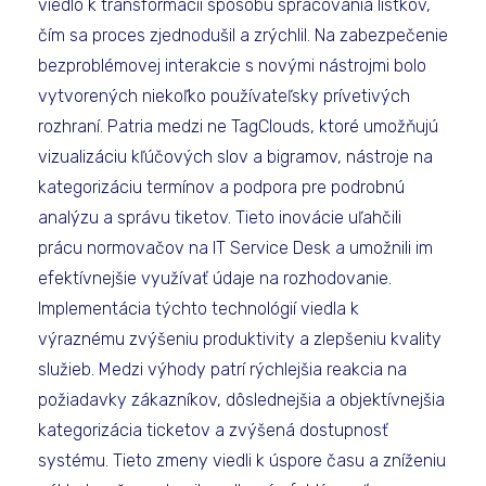
viedlo k transformácii spôsobu spracovania lístkov,
čím sa proces zjednodušil a zrýchlil. Na zabezpečenie
bezproblémovej interakcie s novými nástrojmi bolo
vytvorených niekoľko používateľsky prívetivých
rozhraní. Patria medzi ne TagClouds, ktoré umožňujú
vizualizáciu kľúčových slov a bigramov, nástroje na
kategorizáciu termínov a podpora pre podrobnú
analýzu a správu tiketov. Tieto inovácie uľahčili
prácu normovačov na IT Service Desk a umožnili im
efektívnejšie využívať údaje na rozhodovanie.
Implementácia týchto technológií viedla k
výraznému zvýšeniu produktivity a zlepšeniu kvality
služieb. Medzi výhody patrí rýchlejšia reakcia na
požiadavky zákazníkov, dôslednejšia a objektívnejšia
kategorizácia ticketov a zvýšená dostupnosť
systému. Tieto zmeny viedli k úspore času a zníženiu