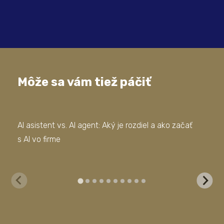
Môže sa vám tiež páčiť
AI asistent vs. AI agent: Aký je rozdiel a ako začať
Doc
s AI vo firme
vyť