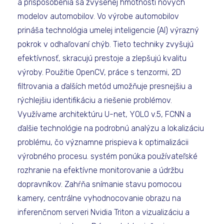
a prispôsobenia sa zvýšenej hmotnosti nových
modelov automobilov. Vo výrobe automobilov
prináša technológia umelej inteligencie (AI) výrazný
pokrok v odhaľovaní chýb. Tieto techniky zvyšujú
efektívnosť, skracujú prestoje a zlepšujú kvalitu
výroby. Použitie OpenCV, práce s tenzormi, 2D
filtrovania a ďalších metód umožňuje presnejšiu a
rýchlejšiu identifikáciu a riešenie problémov.
Využívame architektúru U-net, YOLO v.5, FCNN a
ďalšie technológie na podrobnú analýzu a lokalizáciu
problému, čo významne prispieva k optimalizácii
výrobného procesu. systém ponúka používateľské
rozhranie na efektívne monitorovanie a údržbu
dopravníkov. Zahŕňa snímanie stavu pomocou
kamery, centrálne vyhodnocovanie obrazu na
inferenčnom serveri Nvidia Triton a vizualizáciu a