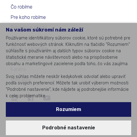
Čo robíme
Pre koho robíme
Prípadové štúdie
Na vašom súkromí nám záleží
Čo je nové
Používame identifikátory súborov cookie, ktoré sú potrebné pre
funkčnosť webových stránok. Kliknutím na tlačidlo "Rozumiem"
Akcie a semináre
súhlasíte s používaním aj ďalších typov súborov cookie na
štatistické meranie návštevnosti alebo na prispôsobenie
Pre médiá
obsahu a marketingové zacielenie podľa toho, čo vás zaujíma.
Kariéra
Svoj súhlas môžete neskôr kedykoľvek odvolať alebo upraviť
Kontakty
podľa svojich preferencií. Môžete tak urobiť výberom možnosti
"Podrobné nastavenie", kde nájdete aj podrobnejšie informácie
k celej problematike.
©
2026
All rights reserved
Rozumiem
#1
v podnikovom IT
Podrobné nastavenie