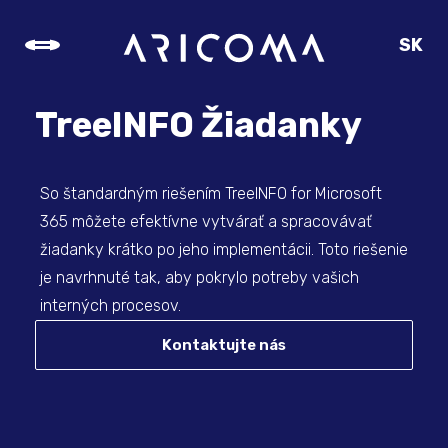
SK
CZ
EN
TreeINFO Žiadanky
DE
So štandardným riešením TreeINFO for Microsoft
365 môžete efektívne vytvárať a spracovávať
žiadanky krátko po jeho implementácii. Toto riešenie
je navrhnuté tak, aby pokrylo potreby vašich
interných procesov.
Kontaktujte nás