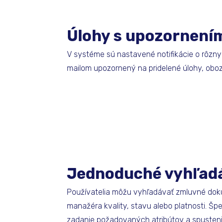
Úlohy s upozornení
V systéme sú nastavené notifikácie o rôzn
mailom upozornený na pridelené úlohy, obo
Jednoduché vyhľad
Používatelia môžu vyhľadávať zmluvné doku
manažéra kvality, stavu alebo platnosti. Š
zadanie požadovaných atribútov a spusteni