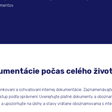
umentov.
kumentácie počas celého živo
ienkovaní a schvaľovaní internej dokumentácie. Zaznamenávajte 
rístup podľa oprávnení. Uverejňujte platné dokumenty a obozna
a upozorňujte na úlohy a stavy vrátane oboznamovania s inter