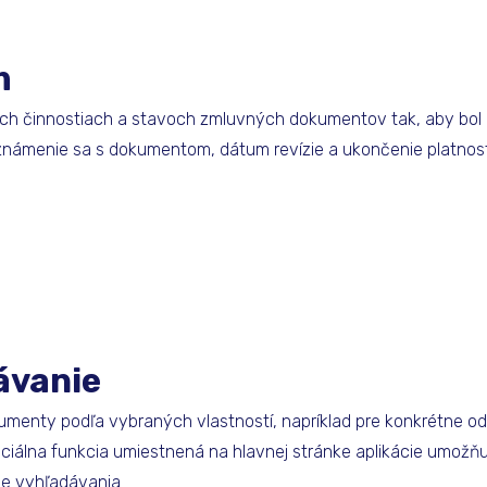
m
ych činnostiach a stavoch zmluvných dokumentov tak, aby bol 
známenie sa s dokumentom, dátum revízie a ukončenie platnos
ávanie
menty podľa vybraných vlastností, napríklad pre konkrétne od
peciálna funkcia umiestnená na hlavnej stránke aplikácie umožň
e vyhľadávania.