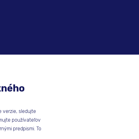
tného
verzie, sledujte
mujte používateľov
nými predpismi. To