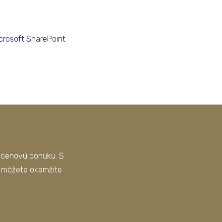
crosoft SharePoint
a cenovú ponuku. S
a môžete okamžite