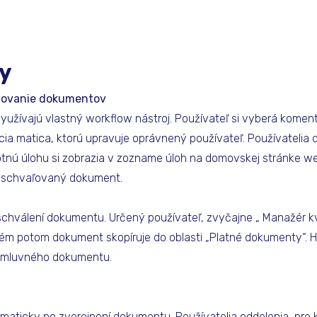
sy
jňovanie dokumentov
užívajú vlastný workflow nástroj. Používateľ si vyberá koment
a matica, ktorú upravuje oprávnený používateľ. Používatelia 
tnú úlohu si zobrazia v zozname úloh na domovskej stránke we
a schvaľovaný dokument.
chválení dokumentu. Určený používateľ, zvyčajne „ Manažér kva
ém potom dokument skopíruje do oblasti „Platné dokumenty“. H
i zmluvného dokumentu.
tomaticky po zverejnení dokumentu. Používatelia oddelenia, pre