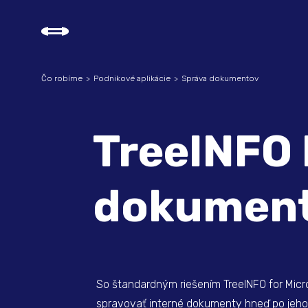
Čo robíme
Podnikové aplikácie
Správa dokumentov
TreeINFO 
dokument
So štandardným riešením TreeINFO for Micr
spravovať interné dokumenty hneď po jeho i