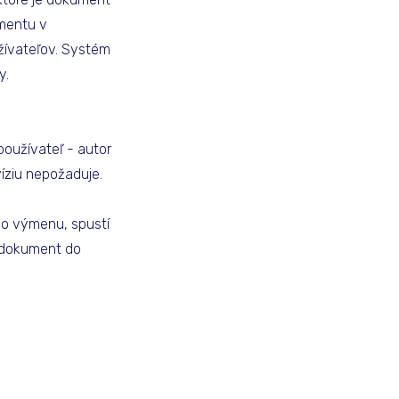
umentu v
žívateľov. Systém
y.
oužívateľ - autor
íziu nepožaduje.
 o výmenu, spustí
 dokument do