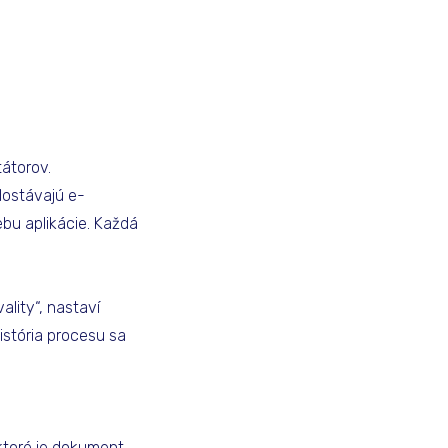
átorov.
dostávajú e-
bu aplikácie. Každá
lity“, nastaví
istória procesu sa
 ktoré je dokument