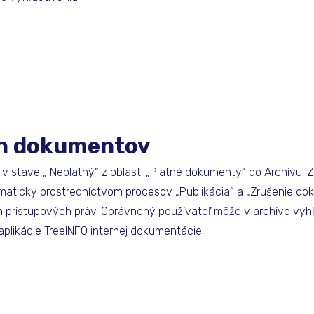
ch dokumentov
v stave „ Neplatný“ z oblasti „Platné dokumenty“ do Archívu.
aticky prostredníctvom procesov „Publikácia“ a „Zrušenie dok
m prístupových práv. Oprávnený používateľ môže v archíve v
plikácie TreeINFO internej dokumentácie.