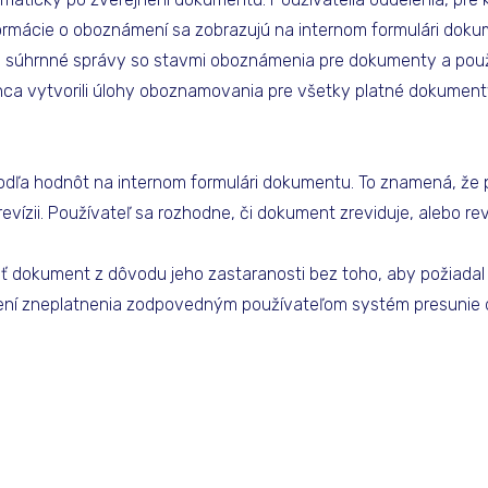
ormácie o oboznámení sa zobrazujú na internom formulári dok
cii súhrnné správy so stavmi oboznámenia pre dokumenty a pou
a vytvorili úlohy oboznamovania pre všetky platné dokument
dľa hodnôt na internom formulári dokumentu. To znamená, že p
ízii. Používateľ sa rozhodne, či dokument zreviduje, alebo rev
ť dokument z dôvodu jeho zastaranosti bez toho, aby požiadal
ení zneplatnenia zodpovedným používateľom systém presunie