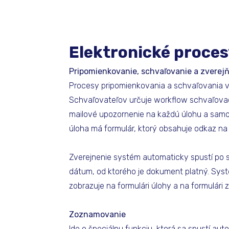
Elektronické proce
Pripomienkovanie, schvaľovanie a zvere
Procesy pripomienkovania a schvaľovania vy
Schvaľovateľov určuje workflow schvaľovaci
mailové upozornenie na každú úlohu a samo
úloha má formulár, ktorý obsahuje odkaz n
Zverejnenie systém automaticky spustí po s
dátum, od ktorého je dokument platný. Syst
zobrazuje na formulári úlohy a na formulár
Zoznamovanie
Ide o špeciálnu funkciu, ktorá sa spustí au