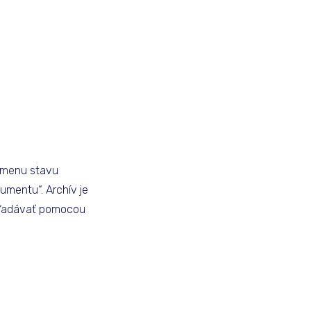
 Zmenu stavu
umentu“. Archív je
yhľadávať pomocou