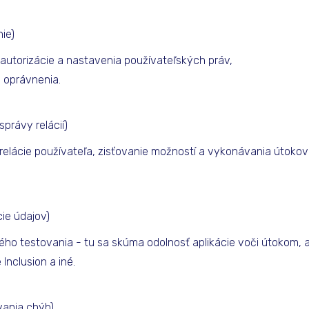
ie)
 autorizácie a nastavenia používateľských práv,
é oprávnenia.
správy relácií)
relácie používateľa, zisťovanie možností a vykonávania útoko
cie údajov)
čného testovania - tu sa skúma odolnosť aplikácie voči útokom,
 Inclusion a iné.
vania chýb)