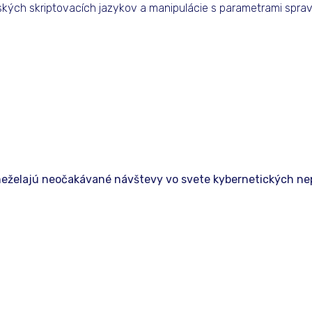
ntských skriptovacích jazykov a manipulácie s parametrami spr
 neželajú neočakávané návštevy vo svete kybernetických nepr