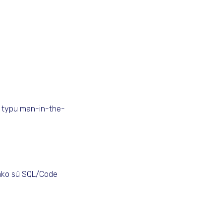
v typu man-in-the-
 ako sú SQL/Code