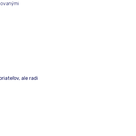
avovanými
iateľov, ale radi