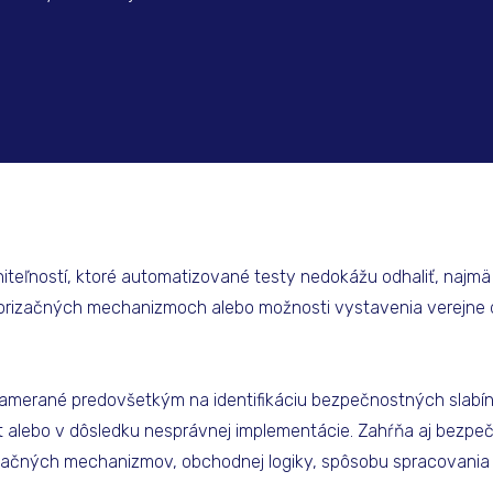
aniteľností, ktoré automatizované testy nedokážu odhaliť, najmä
torizačných mechanizmoch alebo možnosti vystavenia verejne
zamerané predovšetkým na identifikáciu bezpečnostných slabín
dát alebo v dôsledku nesprávnej implementácie. Zahŕňa aj bezpe
izačných mechanizmov, obchodnej logiky, spôsobu spracovania c