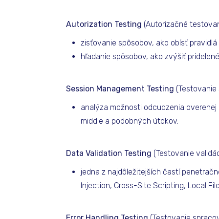
Autorization Testing
(Autorizačné testovan
zisťovanie spôsobov, ako obísť pravidlá
hľadanie spôsobov, ako zvýšiť pridelen
Session Management Testing
(Testovanie 
analýza možnosti odcudzenia overenej 
middle a podobných útokov.
Data Validation Testing
(Testovanie validá
jedna z najdôležitejších častí penetra
Injection, Cross-Site Scripting, Local File
Error Handling Testing
(Testovanie spraco