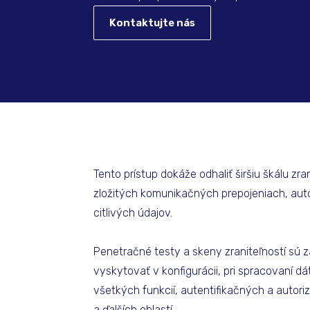
Kontaktujte nás
Tento prístup dokáže odhaliť širšiu škálu zr
zložitých komunikačných prepojeniach, au
citlivých údajov.
Penetračné testy a skeny zraniteľností sú 
vyskytovať v konfigurácii, pri spracovaní 
všetkých funkcií, autentifikačných a autor
a ďalších oblastí.