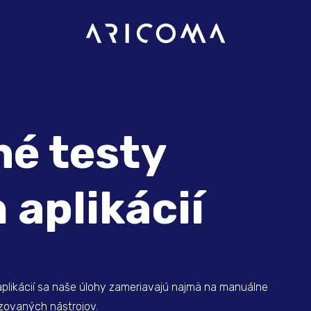
é testy
aplikácií
likácií sa naše úlohy zameriavajú najmä na manuálne
zovaných nástrojov.