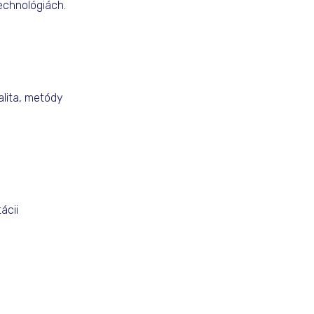
echnológiách.
alita, metódy
ácii