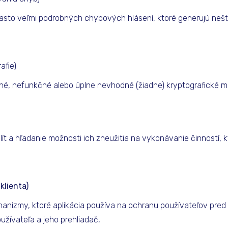
z často veľmi podrobných chybových hlásení, ktoré generujú ne
afie)
rané, nefunkčné alebo úplne nevhodné (žiadne) kryptografické 
 a hľadanie možnosti ich zneužitia na vykonávanie činností, k
klienta)
anizmy, ktoré aplikácia používa na ochranu používateľov pred
užívateľa a jeho prehliadač,