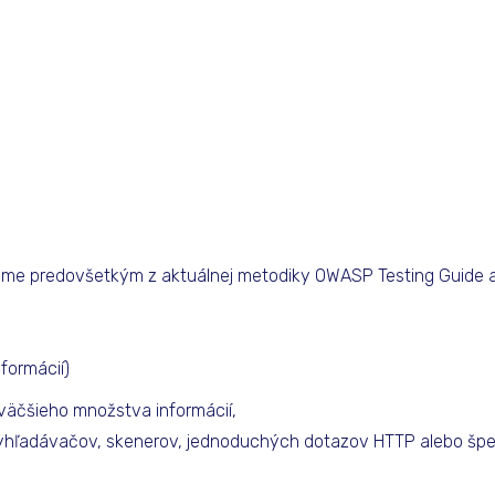
zame predovšetkým z aktuálnej metodiky OWASP Testing Guide
formácií)
äčšieho množstva informácií,
vyhľadávačov, skenerov, jednoduchých dotazov HTTP alebo šp