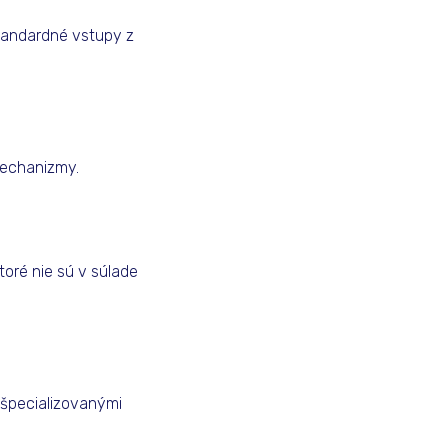
štandardné vstupy z
mechanizmy.
toré nie sú v súlade
 špecializovanými