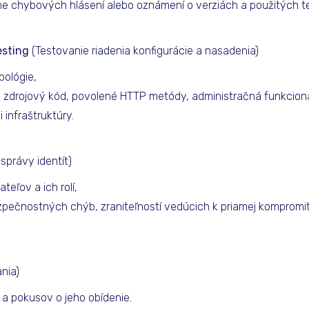
orme chybových hlásení alebo oznámení o verziách a použitých t
esting
(Testovanie riadenia konfigurácie a nasadenia)
pológie,
e zdrojový kód, povolené HTTP metódy, administračná funkcion
 infraštruktúry.
správy identít)
eľov a ich rolí,
ezpečnostných chýb, zraniteľností vedúcich k priamej kompromit
nia)
a pokusov o jeho obídenie.