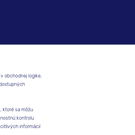
 v obchodnej logike,
 dostupných
, ktoré sa môžu
čnostnú kontrolu
itlivých informácií