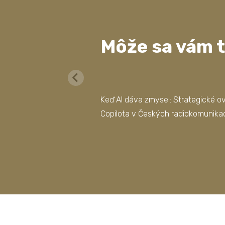
Môže sa vám t
Keď AI dáva zmysel: Strategické o
Copilota v Českých radiokomunika