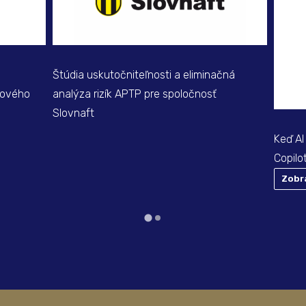
Štúdia uskutočniteľnosti a eliminačná
tového
analýza rizík APTP pre spoločnosť
Slovnaft
Keď AI
Copilo
Zobr