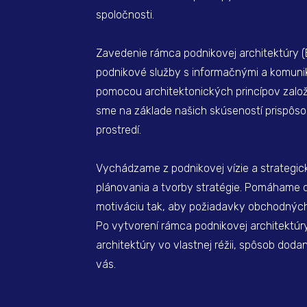
spoločnosti.
Zavedenie rámca podnikovej architektúry (E
podnikové služby s informačnými a komunik
pomocou architektonických princípov zal
sme na základe našich skúseností prispôso
prostredí.
Vychádzame z podnikovej vízie a strategi
plánovania a tvorby stratégie. Pomáhame d
motiváciu tak, aby požiadavky obchodných j
Po vytvorení rámca podnikovej architektúr
architektúry vo vlastnej réžii, spôsob dod
vás.