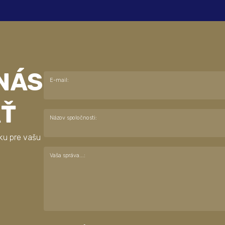
NÁS
E-mail:
AŤ
Názov spoločnosti:
ku pre vašu
Vaša správa...: