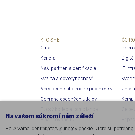
KTO SME
ČO RO
O nás
Podni
Kariéra
Digitá
Naši partneri a certifikácie
IT inf
Kvalita a dôveryhodnosť
Kyber
Všeobecné obchodné podmienky
Umelá 
Ochrana osobných údajov
Kompl
Etický kodex a compliance
Celoe
Na vašom súkromí nám záleží
Financované EÚ
Prípa
Používame identifikátory súborov cookie, ktoré sú potrebné 
Profil a logo Aricoma
Refer