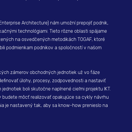
nterprise Architecture) nám umožní prepojiť podnik,
ačnými technológiami. Tieto rôzne oblasti spájame
ožených na osvedčených metodikách TOGAF, ktoré
bili podmienkam podnikov a spoločností v našom
ckých zámerov obchodných jednotiek už vo fáze
efinovať úlohy, procesy, zodpovednosti a nastaviť
ednotiek boli skutočne naplnené cieľmi projektu IKT.
y budete môcť realizovať opakujúce sa cykly návrhu
ania je nastavený tak, aby sa know-how prenieslo na