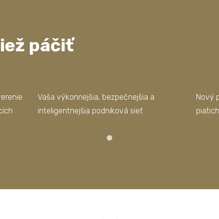
iež páčiť
verenie
Vaša výkonnejšia, bezpečnejšia a
Nový p
cích
inteligentnejšia podniková sieť
piatic