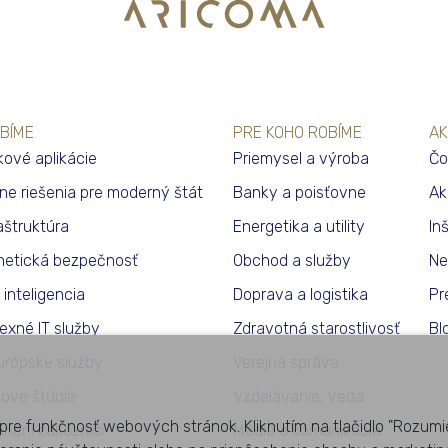
BÍME
PRE KOHO ROBÍME
AK
kové aplikácie
Priemysel a výroba
Čo
lne riešenia pre moderný štát
Banky a poisťovne
Ak
raštruktúra
Energetika a utility
In
netická bezpečnosť
Obchod a služby
Ne
inteligencia
Doprava a logistika
Pr
exné IT služby
Zdravotná starostlivosť
Bl
urópske služby
Verejná správa
dové štúdie
Vzdelávanie, veda
pre funkčnosť webových stránok. Kliknutím na tlačidlo "Rozumi
enční zákazníci
Médiá a komunikácia