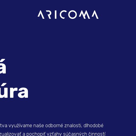
á
úra
tva využívame naše odborné znalosti, dlhodobé
izualizovať a pochopiť vzťahy súčasných činností