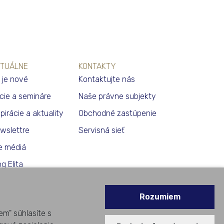
TUÁLNE
KONTAKTY
 je nové
Kontaktujte nás
cie a semináre
Naše právne subjekty
špirácie a aktuality
Obchodné zastúpenie
wslettre
Servisná sieť
e médiá
og Elita
Rozumiem
em" súhlasíte s