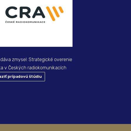
Outsourcing koncových 
poskytovanie infraštrukt
Gas
 dáva zmysel: Strategické overenie
ta v Českých radiokomunikacích
aziť prípadovú štúdiu