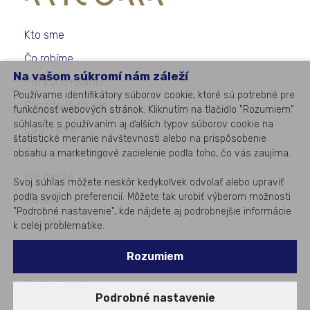
Kto sme
Čo robíme
Na vašom súkromí nám záleží
Pre koho robíme
Používame identifikátory súborov cookie, ktoré sú potrebné pre
Prípadové štúdie
funkčnosť webových stránok. Kliknutím na tlačidlo "Rozumiem"
súhlasíte s používaním aj ďalších typov súborov cookie na
Čo je nové
štatistické meranie návštevnosti alebo na prispôsobenie
Akcie a semináre
obsahu a marketingové zacielenie podľa toho, čo vás zaujíma.
Pre médiá
Svoj súhlas môžete neskôr kedykoľvek odvolať alebo upraviť
podľa svojich preferencií. Môžete tak urobiť výberom možnosti
Kariéra
"Podrobné nastavenie", kde nájdete aj podrobnejšie informácie
Kontakty
k celej problematike.
Rozumiem
©
2026
All rights reserved
Podrobné nastavenie
#1
v podnikovom IT