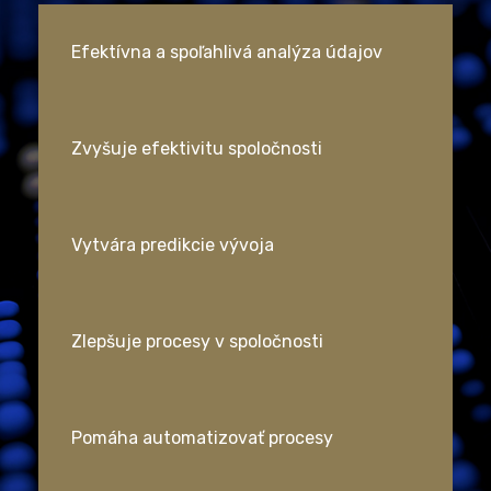
Efektívna a spoľahlivá analýza údajov
Zvyšuje efektivitu spoločnosti
Vytvára predikcie vývoja
Zlepšuje procesy v spoločnosti
Pomáha automatizovať procesy