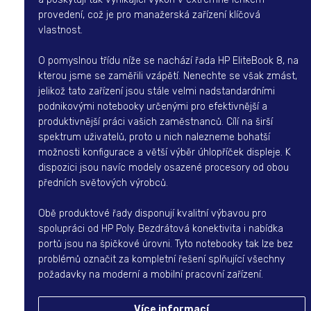
provedení, což je pro manažerská zařízení klíčová
vlastnost.
O pomyslnou třídu níže se nachází řada HP EliteBook 8, na
kterou jsme se zaměřili vzápětí. Nenechte se však zmást,
jelikož tato zařízení jsou stále velmi nadstandardními
podnikovými notebooky určenými pro efektivnější a
produktivnější práci vašich zaměstnanců. Cílí na širší
spektrum uživatelů, proto u nich nalezneme bohatší
možnosti konfigurace a větší výběr úhlopříček displeje. K
dispozici jsou navíc modely osazené procesory od obou
předních světových výrobců.
Obě produktové řady disponují kvalitní výbavou pro
spolupráci od HP Poly. Bezdrátová konektivita i nabídka
portů jsou na špičkové úrovni. Tyto notebooky tak lze bez
problémů označit za kompletní řešení splňující všechny
požadavky na moderní a mobilní pracovní zařízení.
Více informací