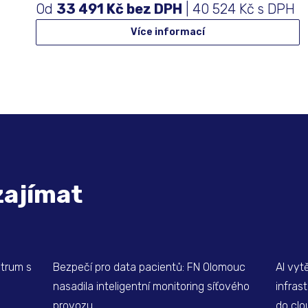
Od
33 491 Kč bez DPH
| 40 524 Kč s DPH
Více informací
zajímat
ntrum s
Bezpečí pro data pacientů: FN Olomouc
AI vyt
nasadila inteligentní monitoring síťového
infras
provozu
do clo