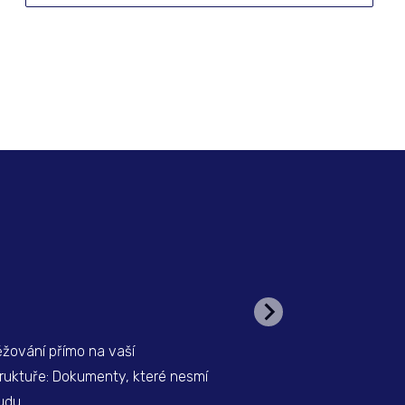
ěžování přímo na vaší
Konsolidace IT a přecho
truktuře: Dokumenty, které nesmí
základ digitální transf
udu
Košice