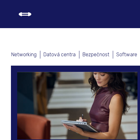
PRODUKTOVÉ TIPY
A NOVINKY
Networking
Datová centra
Bezpečnost
Software