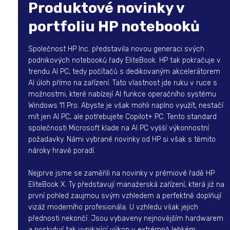
Produktové novinky v
portfoliu HP notebooků
Společnost HP Inc. představila novou generaci svých
podnikových notebooků řady EliteBook. HP tak pokračuje v
trendu AI PC, tedy počítačů s dedikovaným akcelerátorem
AI úloh přímo na zařízení. Tato vlastnost jde ruku v ruce s
možnostmi, které nabízejí AI funkce operačního systému
Windows 11 Pro. Abyste je však mohli naplno využít, nestačí
mít jen AI PC, ale potřebujete Copilot+ PC. Tento standard
společnosti Microsoft klade na AI PC vyšší výkonnostní
požadavky. Námi vybrané novinky od HP si však s těmito
nároky hravě poradí.
Nejprve jsme se zaměřili na novinky v prémiové řadě HP
EliteBook X. Ty představují manažerská zařízení, která již na
první pohled zaujmou svým vzhledem a perfektně doplňují
vizáž moderního profesionála. U vzhledu však jejich
přednosti nekončí. Jsou vybaveny nejnovějším hardwarem
a poskytují tak vynikající výkon v extrémně lehkém