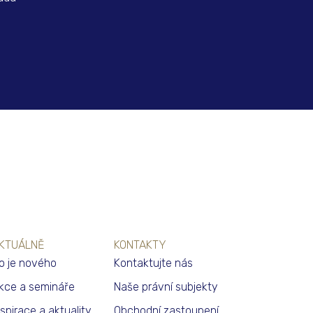
KTUÁLNĚ
KONTAKTY
o je nového
Kontaktujte nás
kce a semináře
Naše právní subjekty
nspirace a aktuality
Obchodní zastoupení