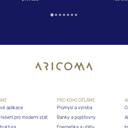
ÁME
PRO KOHO DĚLÁME
A
vé aplikace
Průmysl a výroba
C
í řešení pro moderní stát
Banky a pojišťovny
A
struktura
Energetika a utility
I