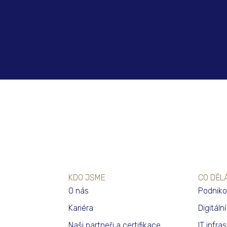
KDO JSME
CO DĚL
O nás
Podniko
Kariéra
Digitáln
Naši partneři a certifikace
IT infra