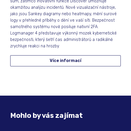
šum, zatímco inovativní funkce Discover umožňuje
okamžitou analýzu incidentů. Nové vizualizační nástroje,
jako jsou Sankey diagramy nebo heatmapy, mění surové
logy v přehledné příběhy o dění ve vaší síti. Bezpečnost
samotného systému nově posiluje nativní 2FA.
Logmanager 4 představuje výkonný mozek kybernetické
bezpečnosti, který šetří čas administrátorů a radikálně
zrychluje reakci na hrozby.
Více informací
Mohlo by vás zajímat