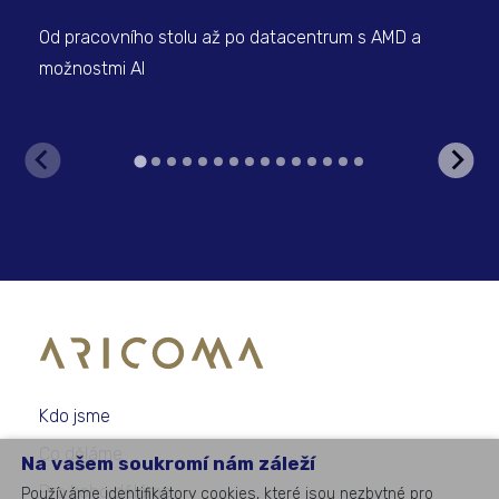
Od pracovního stolu až po datacentrum s AMD a
Bez
možnostmi AI
int
Kdo jsme
Co děláme
Na vašem soukromí nám záleží
Pro koho děláme
Používáme identifikátory cookies, které jsou nezbytné pro