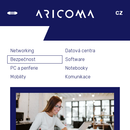
CZ
SK
PRODUKTOVÉ
EN
TIPY
DE
Networking
Datová centra
Bezpečnost
Software
PC a periferie
Notebooky
Mobility
Komunikace