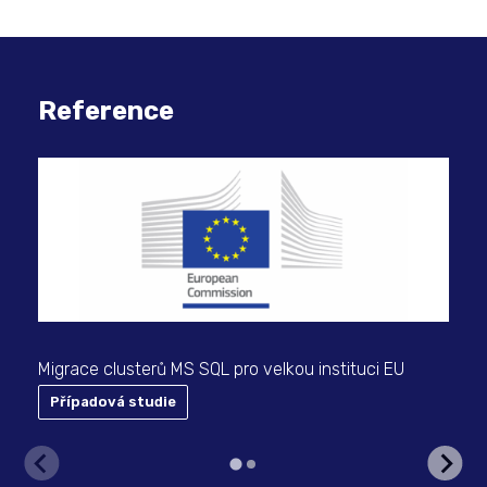
Reference
Migrace clusterů MS SQL pro velkou instituci EU
Por
sys
Případová studie