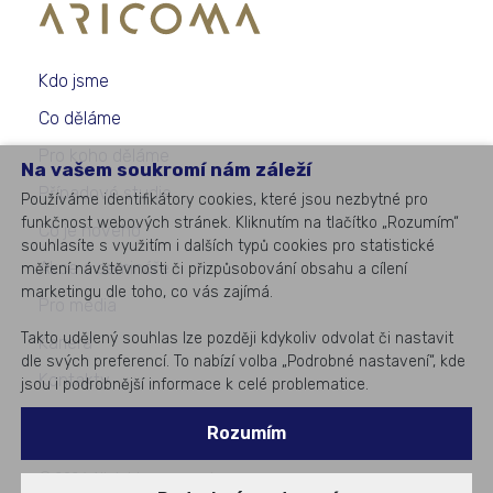
Kdo jsme
Co děláme
Pro koho děláme
Na vašem soukromí nám záleží
Případové studie
Používáme identifikátory cookies, které jsou nezbytné pro
funkčnost webových stránek. Kliknutím na tlačítko „Rozumím“
Co je nového
souhlasíte s využitím i dalších typů cookies pro statistické
Akce a semináře
měření návštěvnosti či přizpůsobování obsahu a cílení
marketingu dle toho, co vás zajímá.
Pro média
Takto udělený souhlas lze později kdykoliv odvolat či nastavit
Kariéra
dle svých preferencí. To nabízí volba „Podrobné nastavení“, kde
Kontakty
jsou i podrobnější informace k celé problematice.
Rozumím
©
2026
All rights reserved