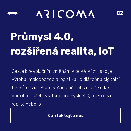
CZ
SK
EN
Průmysl 4.0,
DE
rozšířená realita, IoT
Cesta k revolučním změnám v odvětvích, jako je
výroba, maloobchod a logistika, je dlážděna digitální
transformací. Proto v Aricomě nabízíme šikorké
porfotio služeb, vrátane průmyslu 4.0, rozšířená
realita nebo IoT.
Kontaktujte nás