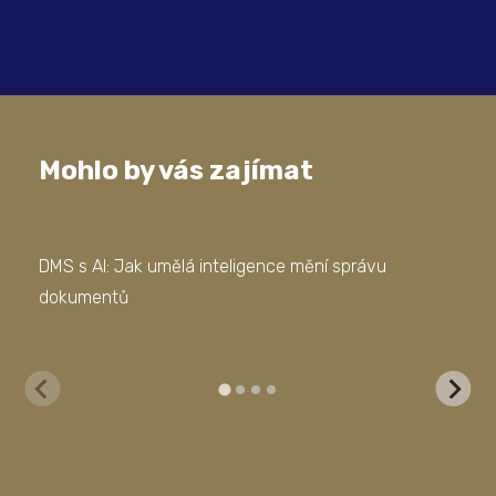
Mohlo by vás zajímat
DMS s AI: Jak umělá inteligence mění správu
Jak
dokumentů
Man