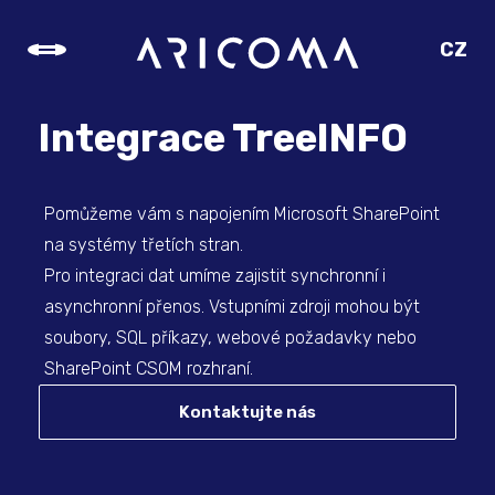
CZ
SK
EN
Integrace TreeINFO
DE
Pomůžeme vám s napojením Microsoft SharePoint
na systémy třetích stran.
Pro integraci dat umíme zajistit synchronní i
asynchronní přenos. Vstupními zdroji mohou být
soubory, SQL příkazy, webové požadavky nebo
SharePoint CSOM rozhraní.
Kontaktujte nás