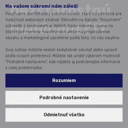
bezstarostnú
Na vašom súkromí nám záleží
Používame identifikátory súborov cookie, ktoré sú potrebné pre
funkčnosť webových stránok. Kliknutím na tlačidlo "Rozumiem"
budúcnosť IT
súhlasíte s používaním aj ďalších typov súborov cookie na
štatistické meranie návštevnosti alebo na prispôsobenie
obsahu a marketingové zacielenie podľa toho, čo vás zaujíma.
Svoj súhlas môžete neskôr kedykoľvek odvolať alebo upraviť
podľa svojich preferencií. Môžete tak urobiť výberom možnosti
"Podrobné nastavenie", kde nájdete aj podrobnejšie informácie
k celej problematike.
Vaše IT môže fungovať bez kompromisov. HP prináša
Rozumiem
komplexné služby, ktoré kombinujú prediktívne
riešenia, bezpečnostné inovácie a inteligentnú
Podrobné nastavenie
správu. Vaše zariadenia budú vždy chránené,
funkčné a pripravené na maximálny výkon.
Publikované od: 17. 12. 2024
Odmietnuť všetko