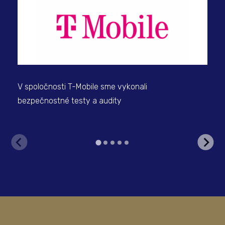
V spoločnosti T-Mobile sme vykonali
V s
bezpečnostné testy a audity
pok