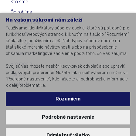
Kto sme
Čo robíme
Na vašom súkromí nám záleží
Pre koho robíme
Používame identifikátory súborov cookie, ktoré sú potrebné pre
Prípadové štúdie
funkčnosť webových stránok. Kliknutím na tlačidlo "Rozumiem"
súhlasíte s používaním aj ďalších typov súborov cookie na
Čo je nové
štatistické meranie návštevnosti alebo na prispôsobenie
Akcie a semináre
obsahu a marketingové zacielenie podľa toho, čo vás zaujíma.
Pre médiá
Svoj súhlas môžete neskôr kedykoľvek odvolať alebo upraviť
podľa svojich preferencií. Môžete tak urobiť výberom možnosti
Kariéra
"Podrobné nastavenie", kde nájdete aj podrobnejšie informácie
Kontakty
k celej problematike.
Rozumiem
©
2026
All rights reserved
Podrobné nastavenie
#1
v podnikovom IT
Odmietnuť všetko