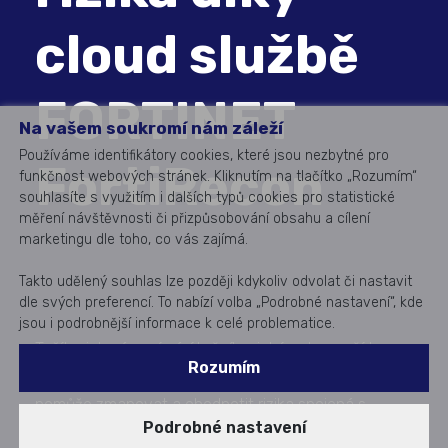
cloud službě
FORTINET
Na vašem soukromí nám záleží
Používáme identifikátory cookies, které jsou nezbytné pro
FortiRecon
funkčnost webových stránek. Kliknutím na tlačítko „Rozumím“
souhlasíte s využitím i dalších typů cookies pro statistické
měření návštěvnosti či přizpůsobování obsahu a cílení
marketingu dle toho, co vás zajímá.
Takto udělený souhlas lze později kdykoliv odvolat či nastavit
dle svých preferencí. To nabízí volba „Podrobné nastavení“, kde
jsou i podrobnější informace k celé problematice.
Tušíte, jak vás vnímá útočník a jaké nebezpečí to pro
Rozumím
vás skýtá? Fortinet FortiRecon je služba, která vám
pomůže zmapovat a ohodnotit rizika spojená s
Podrobné nastavení
digitálním prostorem i bezpečností vlastních