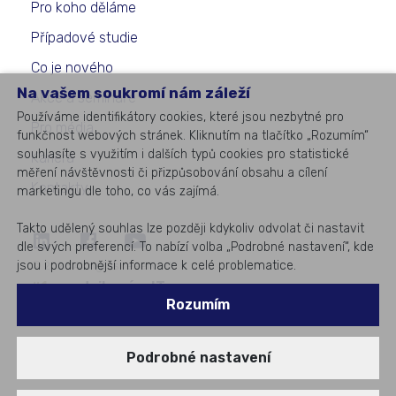
Pro koho děláme
Případové studie
Co je nového
Na vašem soukromí nám záleží
Akce a semináře
Používáme identifikátory cookies, které jsou nezbytné pro
Pro média
funkčnost webových stránek. Kliknutím na tlačítko „Rozumím“
souhlasíte s využitím i dalších typů cookies pro statistické
Kariéra
měření návštěvnosti či přizpůsobování obsahu a cílení
Kontakty
marketingu dle toho, co vás zajímá.
Takto udělený souhlas lze později kdykoliv odvolat či nastavit
dle svých preferencí. To nabízí volba „Podrobné nastavení“, kde
jsou i podrobnější informace k celé problematice.
©
2026
All rights reserved
#1
v podnikovém IT
Rozumím
Podrobné nastavení