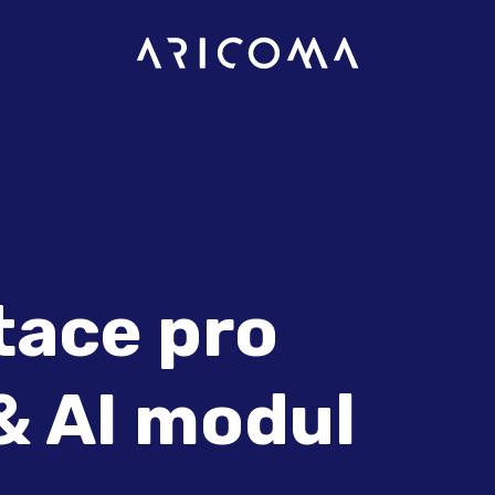
:
ace pro
& AI modul