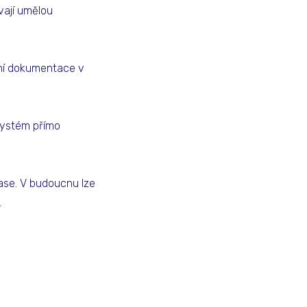
vají umělou
ení dokumentace v
systém přímo
ase. V budoucnu lze
.