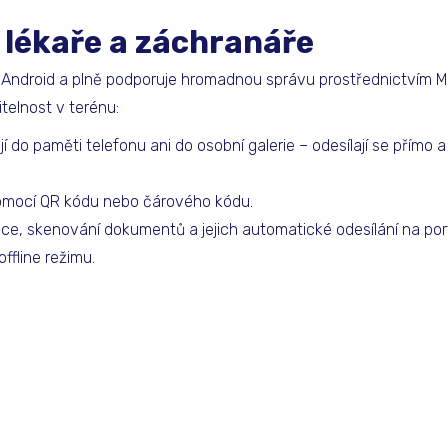
o lékaře a záchranáře
 a Android a plně podporuje hromadnou správu prostřednictvím 
elnost v terénu:
í do paměti telefonu ani do osobní galerie – odesílají se přímo
pomocí QR kódu nebo čárového kódu.
ce, skenování dokumentů a jejich automatické odesílání na port
offline režimu.