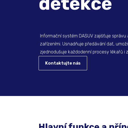
detekce
Informační systém DASUV zajišťuje správu 
zařízeními. Usnadňuje předávání dat, umož
zjednodušuje každodenní procesy lékařů i 
Kontaktujte nás
Hlavní funkce a pří