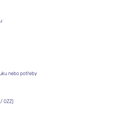
u:
výuku nebo potřeby
/ OZZ).