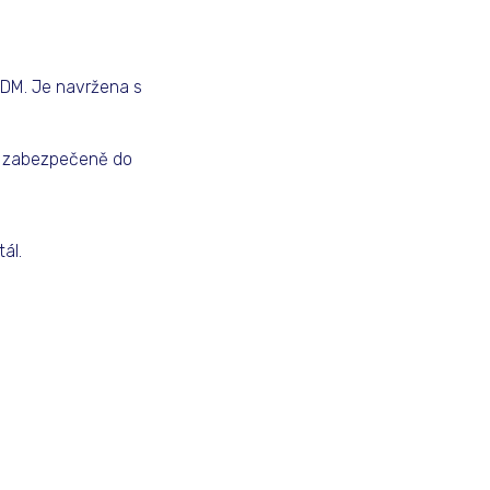
MDM. Je navržena s
 a zabezpečeně do
ál.