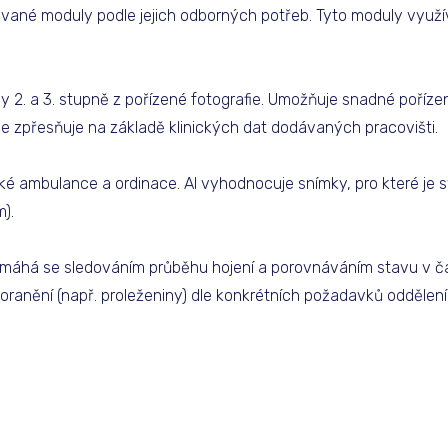
vané moduly podle jejich odborných potřeb. Tyto moduly využí
y 2. a 3. stupně z pořízené fotografie. Umožňuje snadné poříz
e zpřesňuje na základě klinických dat dodávaných pracovišti.
é ambulance a ordinace. AI vyhodnocuje snímky, pro které je 
).
omáhá se sledováním průběhu hojení a porovnáváním stavu v č
 poranění (např. proleženiny) dle konkrétních požadavků oddělení