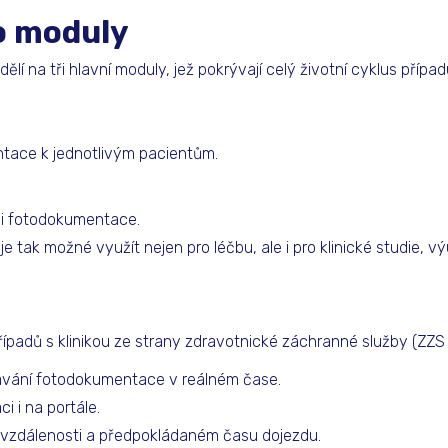
o moduly
í na tři hlavní moduly, jež pokrývají celý životní cyklus případ
ntace k jednotlivým pacientům.
ci fotodokumentace.
je tak možné využít nejen pro léčbu, ale i pro klinické studie, 
řípadů s klinikou ze strany zdravotnické záchranné služby (ZZS 
ávání fotodokumentace v reálném čase.
i i na portále.
 o vzdálenosti a předpokládaném času dojezdu.