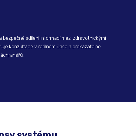
a bezpečné sdílení informací mezi zdravotnickými
ňuje konzultace v reálném čase a prokazatelně
záchranářů.
nosy systému