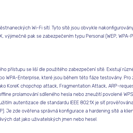
stnaneckých Wi-Fi sítí. Tyto sítě jsou obvykle nakonfigurován
2.1X, výjimečně pak se zabezpečením typu Personal (WEP, WPA-
ho přístupu se liší dle použitého zabezpečení sítě. Existují rů
 WPA-Enterprise, které jsou během této fáze testovány. Pro
ko KoreK chopchop attack, Fragmentation Attack, ARP-request
offline prolamování sdíleného hesla nebo zneužití povolené W
užitím autentizace dle standardu IEEE 802.1X je síť prověřován
. Je zde ověřena správná konfigurace a hardening sítě a klien
ivých dat jako uživatelských jmen nebo hesel.