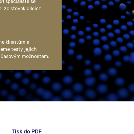
ří specialisté se
 ze stovek dílčích
e klientům a
eme testy jejich
a časovým možnostem.
Tisk do PDF