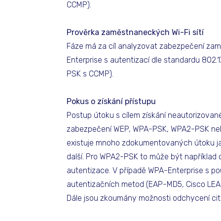
CCMP).
Prověrka zaměstnaneckých Wi-Fi sítí
Fáze má za cíl analyzovat zabezpečení zamě
Enterprise s autentizací dle standardu 80
PSK s CCMP).
Pokus o získání přístupu
Postup útoku s cílem získání neautorizované
zabezpečení WEP, WPA-PSK, WPA2-PSK nebo
existuje mnoho zdokumentovaných útoku ja
další. Pro WPA2-PSK to může být například 
autentizace. V případě WPA-Enterprise s po
autentizačních metod (EAP-MD5, Cisco LEAP)
Dále jsou zkoumány možnosti odchycení citl