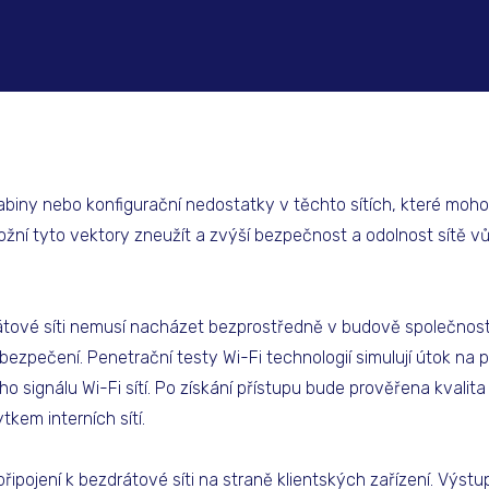
biny nebo konfigurační nedostatky v těchto sítích, které moho
ní tyto vektory zneužít a zvýší bezpečnost a odolnost sítě v
rátové síti nemusí nacházet bezprostředně v budově společnost
bezpečení. Penetrační testy Wi-Fi technologií simulují útok na p
 signálu Wi-Fi sítí. Po získání přístupu bude prověřena kvalita 
kem interních sítí.
připojení k bezdrátové síti na straně klientských zařízení. Výs