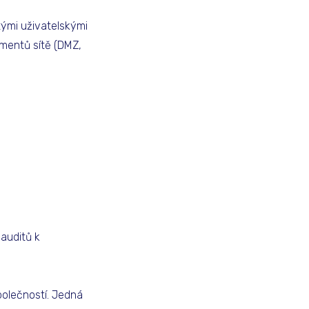
tými uživatelskými
gmentů sítě (DMZ,
auditů k
polečností. Jedná