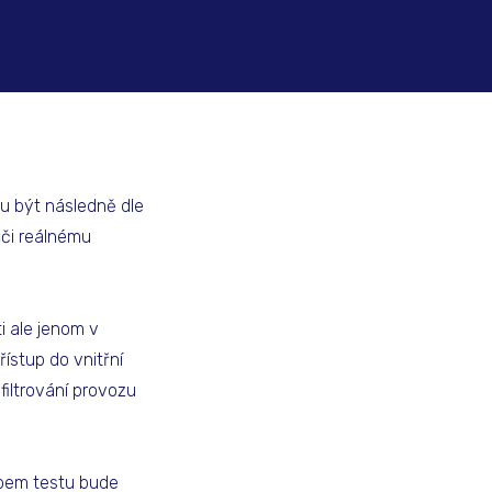
u být následně dle
ůči reálnému
i ale jenom v
řístup do vnitřní
filtrování provozu
tupem testu bude