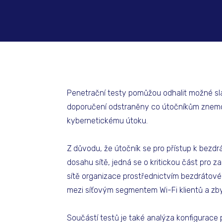
Penetrační testy pomůžou odhalit možné sla
doporučení odstraněny co útočníkům znemož
kybernetickému útoku.
Z důvodu, že útočník se pro přístup k bezd
dosahu sítě, jedná se o kritickou část pro za
sítě organizace prostřednictvím bezdrátového
mezi síťovým segmentem Wi-Fi klientů a zbyt
Součástí testů je také analýza konfigurace 