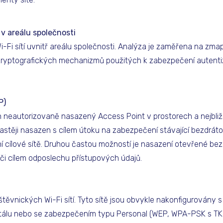
v areálu společnosti
Fi sítí uvnitř areálu společnosti. Analýza je zaměřena na zma
 kryptografických mechanizmů použitých k zabezpečení autent
P)
 neautorizovaně nasazený Access Point v prostorech a nejbližš
stěji nasazen s cílem útoku na zabezpečení stávající bezdráto
 cílové sítě. Druhou častou možností je nasazení otevřené bez
či cílem odposlechu přístupových údajů.
těvnických Wi-Fi sítí. Tyto sítě jsou obvykle nakonfigurovány
rtálu nebo se zabezpečením typu Personal (WEP, WPA-PSK s T