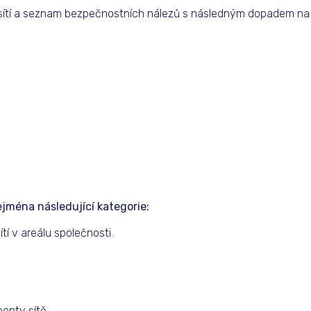
ítí a seznam bezpečnostních nálezů s následným dopadem na v
ména následující kategorie: ​
í v areálu společnosti.
enty sítě.