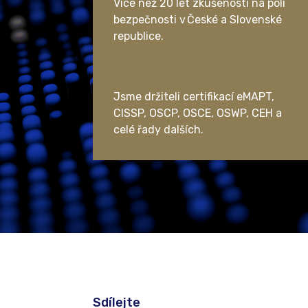
Více než 20 let zkušeností na poli
bezpečnosti v České a Slovenské
republice.
Jsme držiteli certifikací eMAPT,
CISSP, OSCP, OSCE, OSWP, CEH a
celé řady dalších.
Sdílejte