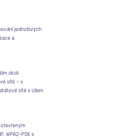
pování jednotlivých
izace a
ím okolí
vé sítě – v
drátové sítě s cílem
 s otevřeným
KIP, WPA2-PSK s