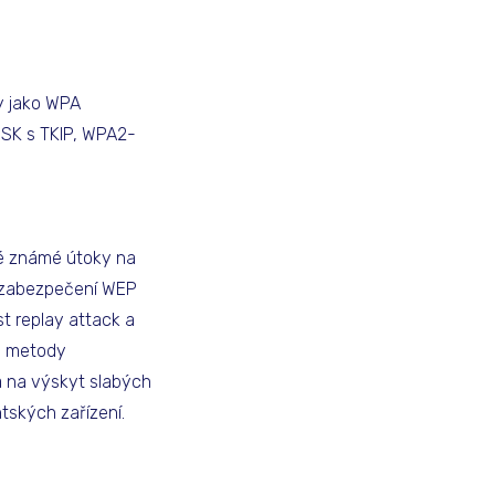
y jako WPA
PSK s TKIP, WPA2-
zné známé útoky na
 zabezpečení WEP
 replay attack a
PS metody
a na výskyt slabých
tských zařízení.