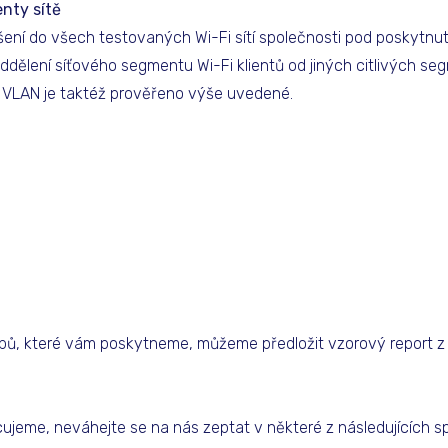
nty sítě
šení do všech testovaných Wi-Fi sítí společnosti pod poskytnu
dělení síťového segmentu Wi-Fi klientů od jiných citlivých se
h VLAN je taktéž prověřeno výše uvedené.
pů, které vám poskytneme, můžeme předložit vzorový report z 
acujeme, neváhejte se na nás zeptat v některé z následujících s