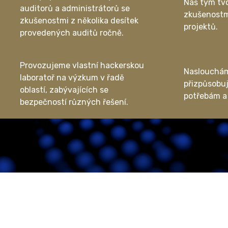
Náš tým tvo
auditorů a administrátorů se
zkušenostmi
zkušenostmi z několika desítek
projektů.
provedených auditů ročně.
Provozujeme vlastní hackerskou
Naslouchám
laboratoř na výzkum v řadě
přizpůsobuj
oblastí, zabývajících se
potřebám 
bezpečností různých řešení.