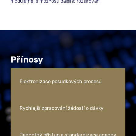
modulárně, s možností dalšího rozšiřování.
Přínosy
Elektronizace posudkových procesů
Rychlejší zpracování žádostí o dávky
Jednotný přístup a standardizace agendy