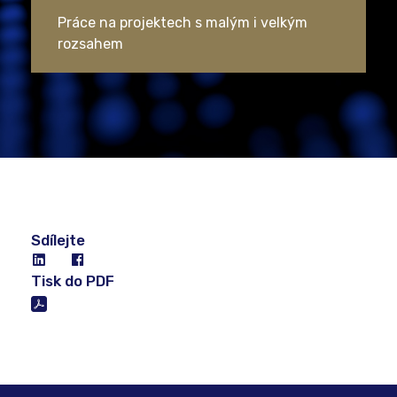
Práce na projektech s malým i velkým
rozsahem
Sdílejte
Tisk do PDF