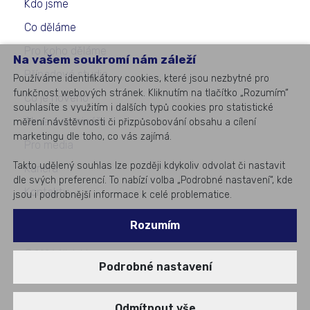
Kdo jsme
Co děláme
Pro koho děláme
Na vašem soukromí nám záleží
Případové studie
Používáme identifikátory cookies, které jsou nezbytné pro
funkčnost webových stránek. Kliknutím na tlačítko „Rozumím“
Co je nového
souhlasíte s využitím i dalších typů cookies pro statistické
Akce a semináře
měření návštěvnosti či přizpůsobování obsahu a cílení
marketingu dle toho, co vás zajímá.
Pro média
Takto udělený souhlas lze později kdykoliv odvolat či nastavit
Kariéra
dle svých preferencí. To nabízí volba „Podrobné nastavení“, kde
Kontakty
jsou i podrobnější informace k celé problematice.
Rozumím
©
2026
All rights reserved
Podrobné nastavení
#1
v podnikovém IT
Odmítnout vše