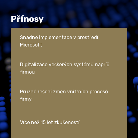
Přínosy
Snadné implementace v prostředí
Microsoft
Digitalizace veškerých systémů napříč
firmou
Pružné řešení změn vnitřních procesů
firmy
Více než 15 let zkušeností