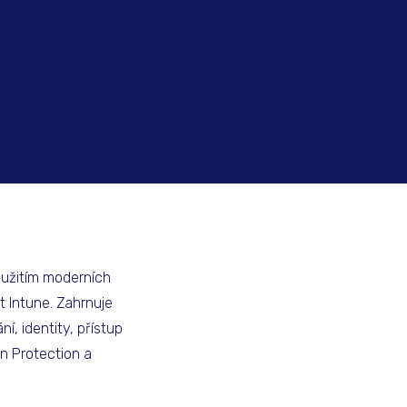
yužitím moderních
t Intune. Zahrnuje
í, identity, přístup
n Protection a