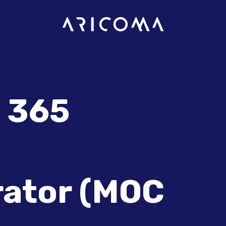
 365
rator (MOC