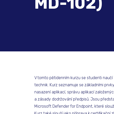
MD-102)
V tomto pětidenním kurzu se studenti naučí
technik. Kurz seznamuje se základními prvky
nasazení aplikací, správu aplikací založenýc
a zásady dodržování předpisů. Jsou předsta
Microsoft Defender for Endpoint, které slouž
Kurz také slouží jako příprava k certifikačn