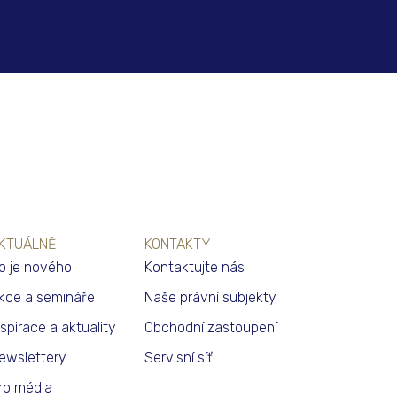
KTUÁLNĚ
KONTAKTY
o je nového
Kontaktujte nás
kce a semináře
Naše právní subjekty
nspirace a aktuality
Obchodní zastoupení
ewslettery
Servisní síť
ro média