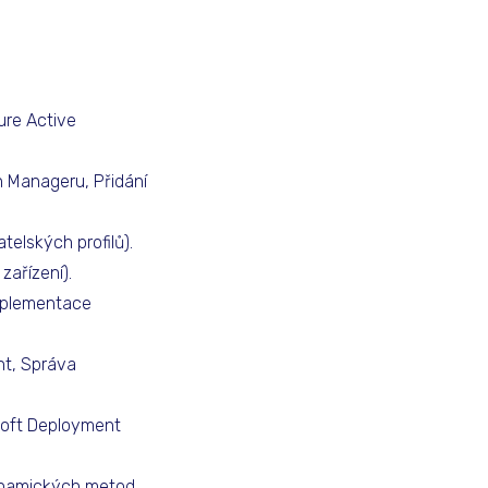
ure Active
on Manageru, Přidání
atelských profilů).
 zařízení).
Implementace
nt, Správa
osoft Deployment
dynamických metod