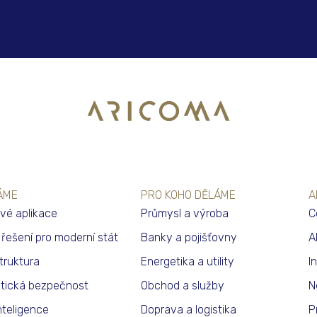
ÁME
PRO KOHO DĚLÁME
A
vé aplikace
Průmysl a výroba
C
í řešení pro moderní stát
Banky a pojišťovny
A
struktura
Energetika a utility
I
tická bezpečnost
Obchod a služby
N
nteligence
Doprava a logistika
P