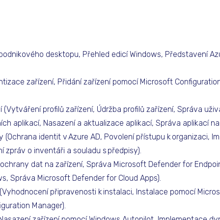
podnikového desktopu, Přehled edicí Windows, Představení Az
ntizace zařízení, Přidání zařízení pomocí Microsoft Configurati
í (Vytváření profilů zařízení, Údržba profilů zařízení, Správa uživ
ch aplikací, Nasazení a aktualizace aplikací, Správa aplikací na
 (Ochrana identit v Azure AD, Povolení přístupu k organizaci, 
í zpráv o inventáři a souladu s předpisy).
ochrany dat na zařízení, Správa Microsoft Defender for Endpoi
ws, Správa Microsoft Defender for Cloud Apps).
i (Vyhodnocení připravenosti k instalaci, Instalace pomocí Micr
figuration Manager).
(Nasazení zařízení pomocí Windows Autopilot, Implementace 