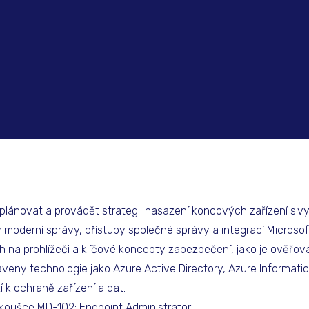
 plánovat a provádět strategii nasazení koncových zařízení s v
 moderní správy, přístupy společné správy a integrací Microsof
h na prohlížeči a klíčové koncepty zabezpečení, jako je ověřován
veny technologie jako Azure Active Directory, Azure Informatio
í k ochraně zařízení a dat.
í zkoušce MD-102: Endpoint Administrator.