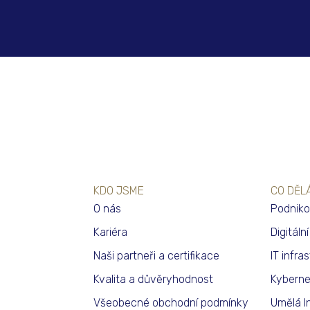
KDO JSME
CO DĚL
O nás
Podniko
Kariéra
Digitáln
Naši partneři a certifikace
IT infra
Kvalita a důvěryhodnost
Kyberne
Všeobecné obchodní podmínky
Umělá I