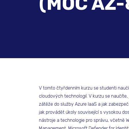
(MOC AZ-
V tomto čtyřdenním kurzu se studenti naučí
cloudových technologií. V kurzu se naučíte, 
zátěže do služby Azure IaaS a jak zabezpeč
jak provádět úkoly související s vysokou do
nástroje a technologie pro správu, včetně
Management, Microsoft Defender for Identity