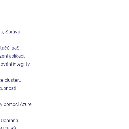
ru, Správa
tačů IaaS,
ení aplikací,
ování integrity
e clusteru
tupnosti
ry pomocí Azure
, Ochrana
Backup).