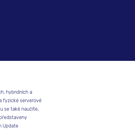
h, hybridních a
 a fyzické serverové
u se také naučíte,
u představeny
on Update