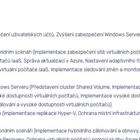
ení uživatelských účtů, Zvýšení zabezpečení Windows Serve
idním scénáři (Implementace zabezpečení sítě virtuálních počí
ačů IaaS, Správa aktualizací v Azure, Nastavení adaptivního říz
 virtuální počítače IaaS, Implementace sledování změn a monitor
ows Serveru (Představení cluster Shared Volume, Implementac
ké dostupnosti virtuálních počítačů, Implementace vysoké dos
ování a vysoké dostupnosti virtuálních počítačů).
 (Implementace replikace Hyper-V, Ochrana místní infrastruktu
bridním scénáři (Implementace hybridního zálohování a obnovy
te Recovery, Ochrana virtuálních počítačů pomocí služby Azure 