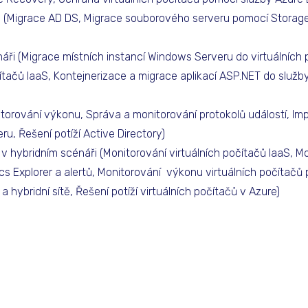
(Migrace AD DS, Migrace souborového serveru pomocí Storage 
ři (Migrace místních instancí Windows Serveru do virtuálních 
ítačů IaaS, Kontejnerizace a migrace aplikací ASP.NET do služ
torování výkonu, Správa a monitorování protokolů událostí, I
u, Řešení potíží Active Directory)
 hybridním scénáři (Monitorování virtuálních počítačů IaaS, Mo
cs Explorer a alertů, Monitorování výkonu virtuálních počítačů
 a hybridní sítě, Řešení potíží virtuálních počítačů v Azure)