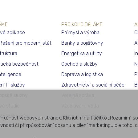
ÁME
PRO KOHO DĚLÁME
A
vé aplikace
Průmysl a výroba
C
í řešení pro moderní stát
Banky a pojišťovny
A
struktura
Energetika a utility
I
tická bezpečnost
Obchod a služby
N
nteligence
Doprava a logistika
P
ní IT služby
Zdravotnictví a sociální péče
B
opské služby
Veřejná správa
vé studie
Vzdělávání, věda
ční zákazníci
Média a komunikace
unkčnost webových stránek. Kliknutím na tlačítko „Rozumím“ so
ěvnosti či přizpůsobování obsahu a cílení marketingu dle toho, c