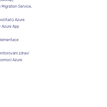
Migration Service,
počítačů Azure
by Azure App
mplementace
nitorování zdraví
 pomocí Azure