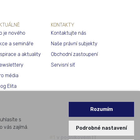
KTUÁLNĚ
KONTAKTY
o je nového
Kontaktujte nás
kce a semináře
Naše právní subjekty
nspirace a aktuality
Obchodní zastoupení
ewslettery
Servisní síť
ro média
log Elita
Rozumím
uhlasíte s
o vás zajímá.
Podrobné nastavení
#1
v podnikovém IT