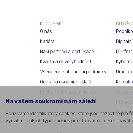
KDO JSME
CO DĚL
O nás
Podniko
Kariéra
Digitáln
Naši partneři a certifikace
IT infra
Kvalita a důvěryhodnost
Kyberne
Všeobecné obchodní podmínky
Umělá I
Ochrana osobních údajů
Komplex
Etický kodex a compliance
Celoevr
Na vašem soukromí nám záleží
Profil a logo Aricoma
Případo
Referen
Používáme identifikátory cookies, které jsou nezbytné pro f
využitím i dalších typů cookies pro statistické měření návšt