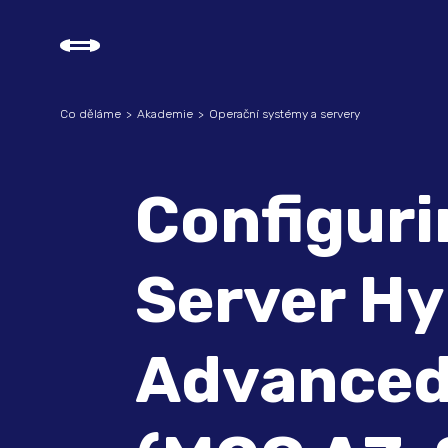
Co děláme
Akademie
Operační systémy a servery
Configur
Server Hy
Advanced