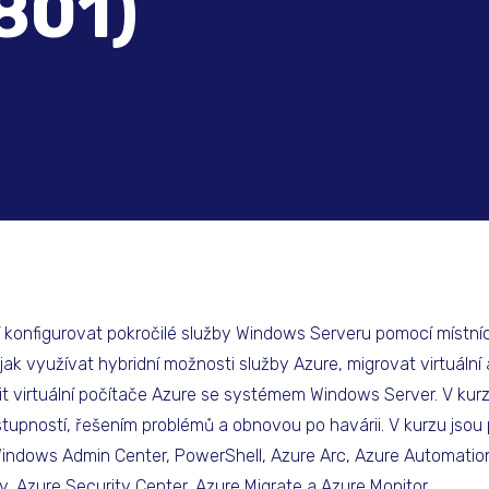
801)
 konfigurovat pokročilé služby Windows Serveru pomocí místníc
jak využívat hybridní možnosti služby Azure, migrovat virtuální
it virtuální počítače Azure se systémem Windows Server. V kurz
stupností, řešením problémů a obnovou po havárii. V kurzu jso
 Windows Admin Center, PowerShell, Azure Arc, Azure Automati
, Azure Security Center, Azure Migrate a Azure Monitor.