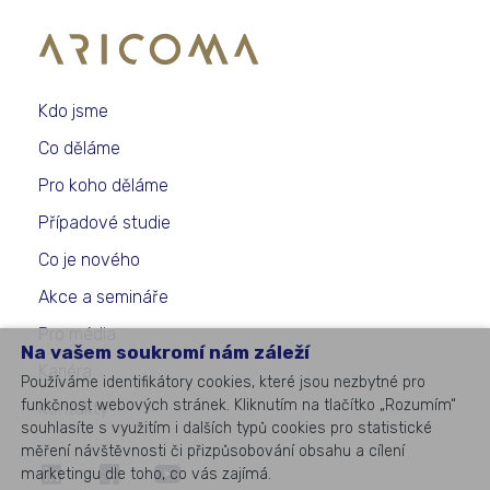
Kdo jsme
Co děláme
Pro koho děláme
Případové studie
Co je nového
Akce a semináře
Pro média
Na vašem soukromí nám záleží
Kariéra
Používáme identifikátory cookies, které jsou nezbytné pro
funkčnost webových stránek. Kliknutím na tlačítko „Rozumím“
Kontakty
souhlasíte s využitím i dalších typů cookies pro statistické
měření návštěvnosti či přizpůsobování obsahu a cílení
marketingu dle toho, co vás zajímá.