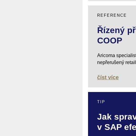
REFERENCE
Řízený př
COOP
Aricoma specialis
nepřerušený retail
číst více
TIP
Jak spra
v SAP efe