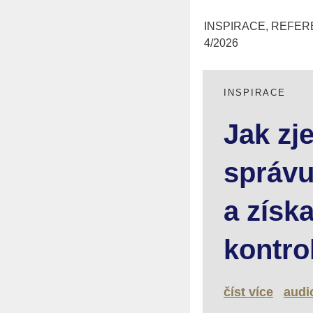
INSPIRACE, REFER
4/2026
INSPIRACE
Jak zj
správu
a získ
kontro
číst více
audi