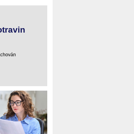
travin
zachován