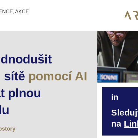
ENCE, AKCE
ednodušit
 sítě
pomocí AI
at plnou
in
lu
Sleduj
na
Lin
ostory