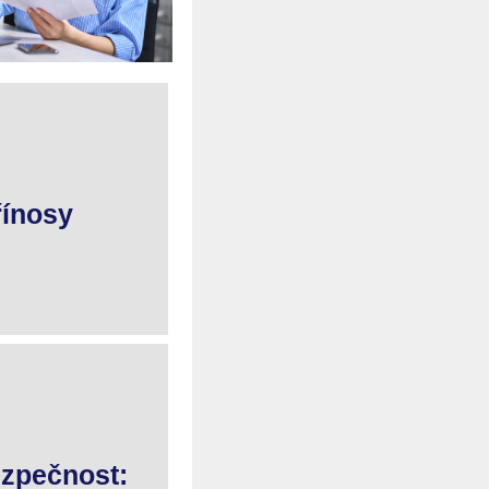
řínosy
ezpečnost: