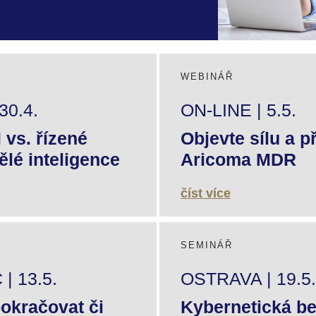
WEBINÁŘ
30.4.
ON-LINE | 5.5.
vs. řízené
Objevte sílu a p
ělé inteligence
Aricoma MDR
číst více
SEMINÁŘ
 13.5.
OSTRAVA | 19.5.
okračovat či
Kybernetická b