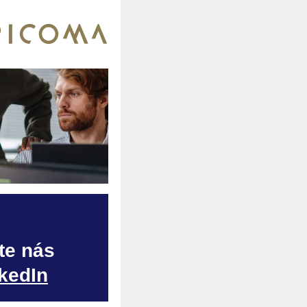
te nás
kedIn