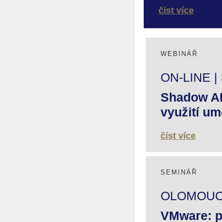
číst více
WEBINÁŘ
ON-LINE | 
Shadow AI 
využití um
číst více
SEMINÁŘ
OLOMOUC |
VMware: p