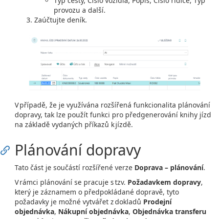
Typ cesty, Číslo vozidla, Popis, Číslo řidiče, Typ
provozu a další.
Zaúčtujte deník.
V případě, že je využívána rozšířená funkcionalita plánování
dopravy, tak lze použít funkci pro předgenerování knihy jízd
na základě vydaných příkazů k jízdě.
Plánování dopravy
Tato část je součástí rozšířené verze
Doprava – plánování
.
V rámci plánování se pracuje s tzv.
Požadavkem dopravy
,
který je záznamem o předpokládané dopravě, tyto
požadavky je možné vytvářet z dokladů
Prodejní
objednávka
,
Nákupní objednávka
,
Objednávka transferu