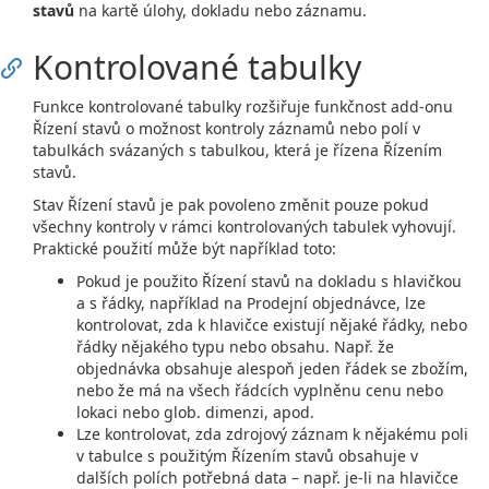
stavů
na kartě úlohy, dokladu nebo záznamu.
Kontrolované tabulky
Funkce kontrolované tabulky rozšiřuje funkčnost add-onu
Řízení stavů o možnost kontroly záznamů nebo polí v
tabulkách svázaných s tabulkou, která je řízena Řízením
stavů.
Stav Řízení stavů je pak povoleno změnit pouze pokud
všechny kontroly v rámci kontrolovaných tabulek vyhovují.
Praktické použití může být například toto:
Pokud je použito Řízení stavů na dokladu s hlavičkou
a s řádky, například na Prodejní objednávce, lze
kontrolovat, zda k hlavičce existují nějaké řádky, nebo
řádky nějakého typu nebo obsahu. Např. že
objednávka obsahuje alespoň jeden řádek se zbožím,
nebo že má na všech řádcích vyplněnu cenu nebo
lokaci nebo glob. dimenzi, apod.
Lze kontrolovat, zda zdrojový záznam k nějakému poli
v tabulce s použitým Řízením stavů obsahuje v
dalších polích potřebná data – např. je-li na hlavičce