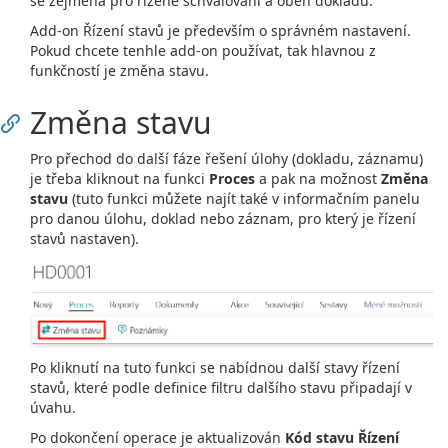
se zejména pro řízené schvalování a oběh dokladů.
Add-on Řízení stavů je především o správném nastavení.
Pokud chcete tenhle add-on používat, tak hlavnou z
funkčností je změna stavu.
Změna stavu
Pro přechod do další fáze řešení úlohy (dokladu, záznamu)
je třeba kliknout na funkci
Proces
a pak na možnost
Změna
stavu
(tuto funkci můžete najít také v informačním panelu
pro danou úlohu, doklad nebo záznam, pro který je řízení
stavů nastaven).
Po kliknutí na tuto funkci se nabídnou další stavy řízení
stavů, které podle definice filtru dalšího stavu připadají v
úvahu.
Po dokončení operace je aktualizován
Kód stavu Řízení