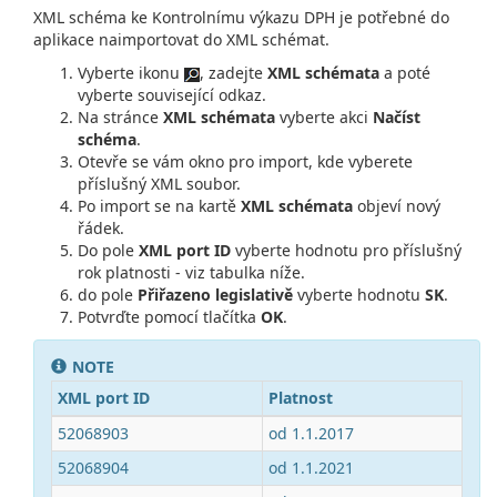
XML schéma ke Kontrolnímu výkazu DPH je potřebné do
aplikace naimportovat do XML schémat.
Vyberte ikonu
, zadejte
XML schémata
a poté
vyberte související odkaz.
Na stránce
XML schémata
vyberte akci
Načíst
schéma
.
Otevře se vám okno pro import, kde vyberete
příslušný XML soubor.
Po import se na kartě
XML schémata
objeví nový
řádek.
Do pole
XML port ID
vyberte hodnotu pro příslušný
rok platnosti - viz tabulka níže.
do pole
Přiřazeno legislativě
vyberte hodnotu
SK
.
Potvrďte pomocí tlačítka
OK
.
NOTE
XML port ID
Platnost
52068903
od 1.1.2017
52068904
od 1.1.2021