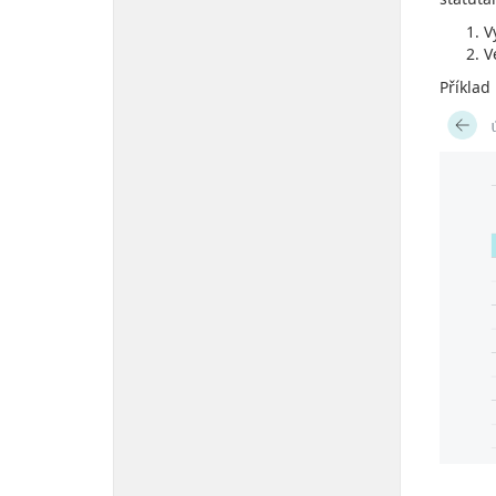
V
V
Příklad