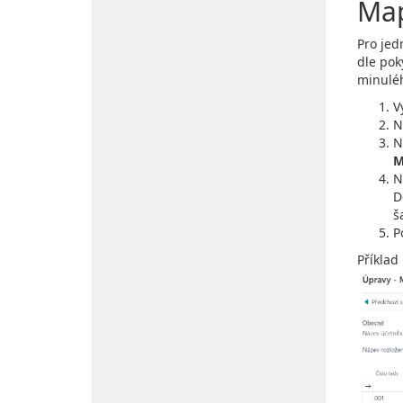
Map
Pro jed
dle pok
minulé
V
N
N
M
N
D
š
P
Příklad