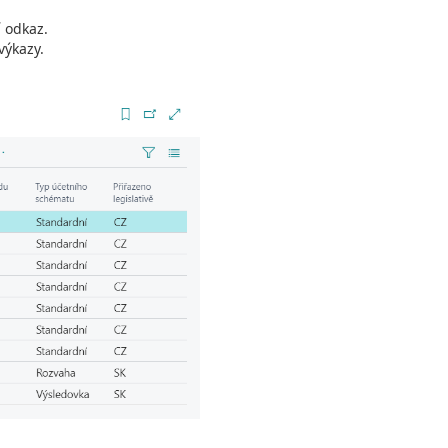
í odkaz.
výkazy.