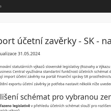
a
ort účetní zavěrky - SK - n
ualizace 31.05.2024
inování statutárních výkazů slovenské legislativy (Rozvahy a Výkazu 
siness Central využívána standartní funkčnost účetních schémat d
í import účetní závěrky na portál Finanční správy SR prostřednict
ištění exportu účetní závěrky je potřeba nastavit několik níže uvede
lišení schémat pro vybranou ze
iřazeno legislativě
v přehledu účetních schémat slouží pro rozlišen
rních výkazů.