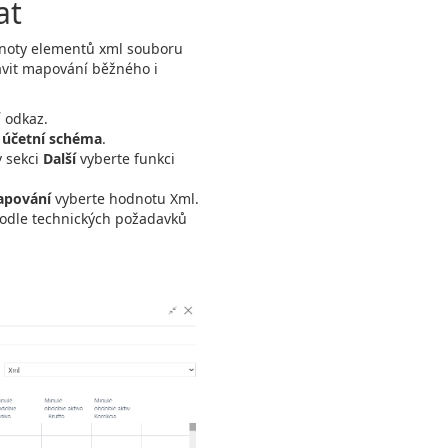
at
odnoty elementů xml souboru
avit mapování běžného i
í odkaz.
 účetní schéma
.
v sekci
Další
vyberte funkci
apování
vyberte hodnotu Xml.
podle technických požadavků