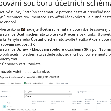
ování souborů účetních schém
notlivé buňky účetního schématu je potřeba nastavit příslušné h
ynů technické dokumentace. Pro každý řádek výkazu je nutné nast
ho období.
yberte ikonu
, zadejte
Účetní schémata
a poté vyberte souvisejíc
a stránce
Účetní schémata
zvolte akci
Proces
a pak funkci
Upravit
a kartě vybraného
Účetního schématu
zvolte tlačítko
Akce
a poté 
apování souboru SK
.
a stránce
Úpravy - Mapování souborů úč.schéma SK
v poli
Typ m
o polí účetního schématu zadejte odpovídající hodnoty elementů 
ablony xml.
o úpravách kartu zavřete.
 můžete vidět na obrázku níže: