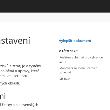
astavení
Vylepšit dokument
V TÉTO SEKCI
Rozlišení schémat pro vybranou
zemi
zisků a ztrát) je v systému
Mapování souborů účetních
oplněná o úpravy, které
schémat
vím .xml souboru.
Viz také
ných oblastí.
mi
í českých a slovenských