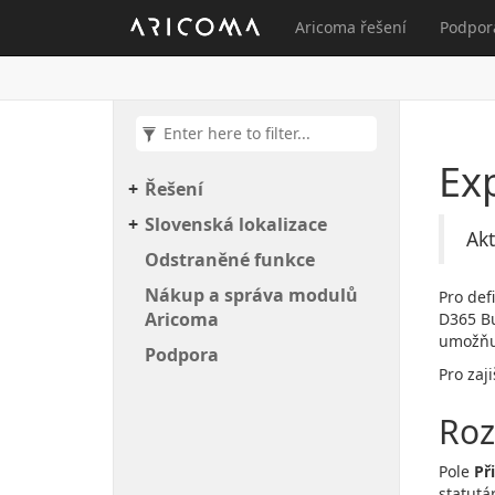
Aricoma řešení
Podpor
Exp
Řešení
Slovenská lokalizace
Akt
Odstraněné funkce
Nákup a správa modulů
Pro def
Aricoma
D365 Bu
umožňuj
Podpora
Pro zaj
Roz
Pole
Př
statutá