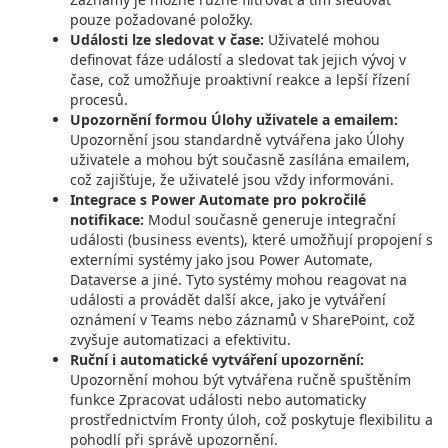
pouze požadované položky.
Události lze sledovat v čase:
Uživatelé mohou
definovat fáze událostí a sledovat tak jejich vývoj v
čase, což umožňuje proaktivní reakce a lepší řízení
procesů.
Upozornění formou Úlohy uživatele a emailem:
Upozornění jsou standardně vytvářena jako Úlohy
uživatele a mohou být současně zasílána emailem,
což zajišťuje, že uživatelé jsou vždy informováni.
Integrace s Power Automate pro pokročilé
notifikace:
Modul současně generuje integrační
události (business events), které umožňují propojení s
externími systémy jako jsou Power Automate,
Dataverse a jiné. Tyto systémy mohou reagovat na
události a provádět další akce, jako je vytváření
oznámení v Teams nebo záznamů v SharePoint, což
zvyšuje automatizaci a efektivitu.
Ruční i automatické vytváření upozornění:
Upozornění mohou být vytvářena ručně spuštěním
funkce Zpracovat události nebo automaticky
prostřednictvím Fronty úloh, což poskytuje flexibilitu a
pohodlí při správě upozornění.