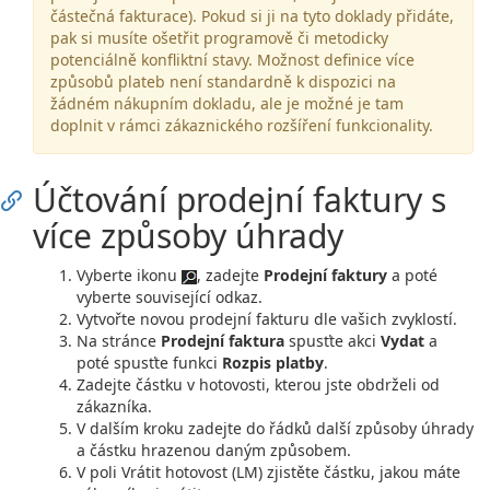
částečná fakturace). Pokud si ji na tyto doklady přidáte,
pak si musíte ošetřit programově či metodicky
potenciálně konfliktní stavy. Možnost definice více
způsobů plateb není standardně k dispozici na
žádném nákupním dokladu, ale je možné je tam
doplnit v rámci zákaznického rozšíření funkcionality.
Účtování prodejní faktury s
více způsoby úhrady
Vyberte ikonu
, zadejte
Prodejní faktury
a poté
vyberte související odkaz.
Vytvořte novou prodejní fakturu dle vašich zvyklostí.
Na stránce
Prodejní faktura
spusťte akci
Vydat
a
poté spusťte funkci
Rozpis platby
.
Zadejte částku v hotovosti, kterou jste obdrželi od
zákazníka.
V dalším kroku zadejte do řádků další způsoby úhrady
a částku hrazenou daným způsobem.
V poli Vrátit hotovost (LM) zjistěte částku, jakou máte