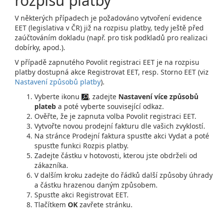
rozpisu platby
V některých případech je požadováno vytvoření evidence
EET (legislativa v ČR) již na rozpisu platby, tedy ještě před
zaúčtováním dokladu (např. pro tisk podkladů pro realizaci
dobírky, apod.).
V případě zapnutého Povolit registraci EET je na rozpisu
platby dostupná akce Registrovat EET, resp. Storno EET (viz
Nastavení způsobů platby
).
Vyberte ikonu
, zadejte
Nastavení více způsobů
plateb
a poté vyberte související odkaz.
Ověřte, že je zapnuta volba Povolit registraci EET.
Vytvořte novou prodejní fakturu dle vašich zvyklostí.
Na stránce Prodejní faktura spusťte akci Vydat a poté
spusťte funkci Rozpis platby.
Zadejte částku v hotovosti, kterou jste obdrželi od
zákazníka.
V dalším kroku zadejte do řádků další způsoby úhrady
a částku hrazenou daným způsobem.
Spusťte akci Registrovat EET.
Tlačítkem
OK
zavřete stránku.