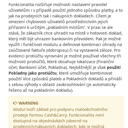
Funkcionalita rozšiřuje možnosti nastavení pravidel
uživatelům i v případě použití jednoho způsobu platby, a to
jak na prodejních tak i nákupních dokladech. Cílem je
omezení chybovosti uživatelů prostřednictvím jejich
přiřazení k určitým „pokladním místům“. V praxi se ale
stává, že zákazník chce uhradit na místě v hotovosti doklad,
který měl být uhrazen bankovním převodem. Pak je možné
využít i funkčnost modulu a definovat kombinaci úhrady na
zaúčtované faktuře (dobropisu) či na vystavené záloze. Pro
evidenci protiúčtu vyrovnání je možné používat všechny tři
možnosti protiúčtů, které obsahuje lokalizace (Finanční
účet, Bankovní účet, Pokladna). Nejběžnější je však
použití
Pokladny jako protiúčtu
, které umožňuje kombinovat
použití Více způsobů plateb a Pokladních dokladů a přináší
s sebou výhody v oblasti zaokrouhlování (je automaticky
řešeno až na pokladním dokladu).
WARNING
Modul tvoří základ pro podporu maloobchodního
prodeje formou Cash&Carry. Funkcionalita není
dostupná na objednávkách (obecně na
prodejních/nákupních dokladech, kde je možná