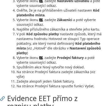
Vyberte ikonu
, zadejte
Nastavení uživatelů
a poté
vyberte související odkaz.
Ověřte, že je na přihlášeném uživateli nastaven
Kód
platebního místa
.
Vyberte ikonu
, zadejte
Zákazníci
a poté vyberte
související odkaz.
Najděte příslušného zákazníka a otevřete jeho kartu.
V poli
Kód způsobu platby
nastavte způsob, který má
nastavenu hodnotu Hotovost ve sloupci Typ operace
pokladny, ale který nemá definovaný
Kód platebního
místa
(viz „Hotově“ dle obrázku v
Nastavení způsobů
platby
)
Vyberte ikonu
, zadejte
Prodejní faktury
a poté
vyberte související odkaz.
Spuštěním akce Nový vytvořte nový doklad.
Na stránce Prodejní faktura zadejte zákazníka (viz
výše)
Zadejte alespoň jeden řádek faktury.
Na stránce Prodejní faktura spusťte funkci Vydat.
Evidence EET přímo z