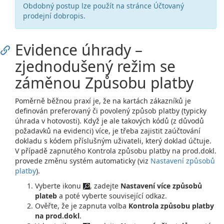
Obdobný postup lze použít na stránce Účtovaný
prodejní dobropis.
Evidence úhrady –
zjednodušený režim se
záměnou Způsobu platby
Poměrně běžnou praxí je, že na kartách zákazníků je
definován preferovaný či povolený způsob platby (typicky
úhrada v hotovosti). Když je ale takových kódů (z důvodů
požadavků na evidenci) více, je třeba zajistit zaúčtování
dokladu s kódem příslušným uživateli, který doklad účtuje.
V případě zapnutého Kontrola způsobu platby na prod.dokl.
provede změnu systém automaticky (viz
Nastavení způsobů
platby
).
Vyberte ikonu
, zadejte
Nastavení více způsobů
plateb
a poté vyberte související odkaz.
Ověřte, že je zapnuta volba
Kontrola způsobu platby
na prod.dokl
.