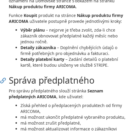
oznámení na Domovské stránce s odkazem na stránku
Nákup produktu firmy ARICOMA
.
Funkce
Koupit
produkt na stránce
Nákup produktu firmy
ARICOMA
uživatele postupně provede jednotlivými kroky:
Výběr plánu
– nejprve je třeba zvolit, zda-li chce
zákazník obnovovat předplatné každý měsíc nebo
jednou ročně.
Detaily zákazníka
– Doplnění chybějících údajů o
firmě potřebných pro objednávku a fakturaci.
Detaily platební karty
– Zadání detailů o platební
kartě, které budou uloženy ve službě STRIPE.
Správa předplatného
Pro správu předplatného slouží stránka
Seznam
předplatných ARICOMA
, kde uživatel:
Získá přehled o předplacených produktech od firmy
ARICOMA,
má možnost ukončit předplatné vybraného produktu,
má možnost zrušit předplatné,
má možnost aktualizovat informace o zákazníkovi