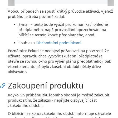
V obou případech se spustí krátký průvodce aktivací, v jehož
průběhu je třeba povinně zadat:
E-mail – tento bude využit pro komunikaci ohledně
předplatného, např. pro zasílání upozorňování na
blížící se termín konce předplatného, apod.
Souhlas s
Obchodními podmínkami
.
Poznámka: Pokud se neobjeví požadavek na potvrzení, že
uživatel opravdu chce vytvořit zkušební předplatné (a
otevře se rovnou okno pro výběr plánu předplatného), pak
v tomto tenantu již bylo zkušební období někdy dříve
aktivováno.
Zakoupení produktu
Kdykoliv v průběhu zkušebního období je možné zakoupit
produkt s tím, že zákazník nepřijde o zbývající část
zkušebního období.
O blížícím se konci zkušebního období informuje uživatele