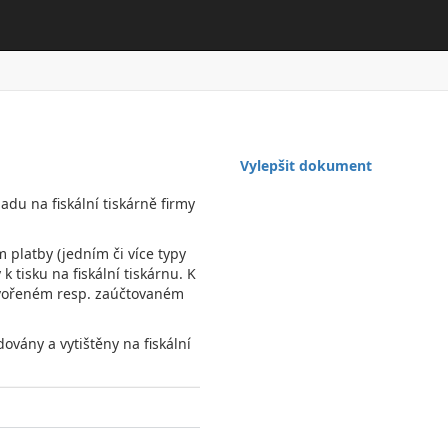
Vylepšit dokument
adu na fiskální tiskárně firmy
 platby (jedním či více typy
k tisku na fiskální tiskárnu. K
vytvořeném resp. zaúčtovaném
ovány a vytištěny na fiskální