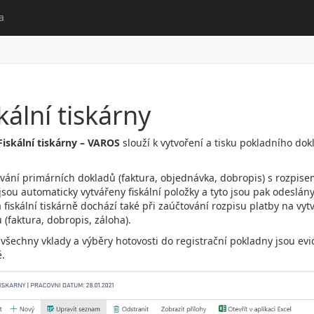
a
kální tiskárny
Fiskální tiskárny – VAROS
slouží k vytvoření a tisku pokladního dokl
ování primárních dokladů (faktura, objednávka, dobropis) s rozpisem
jsou automaticky vytvářeny fiskální položky a tyto jsou pak odeslány 
a fiskální tiskárně dochází také při zaúčtování rozpisu platby na 
 (faktura, dobropis, záloha).
všechny vklady a výběry hotovosti do registrační pokladny jsou evid
ě.