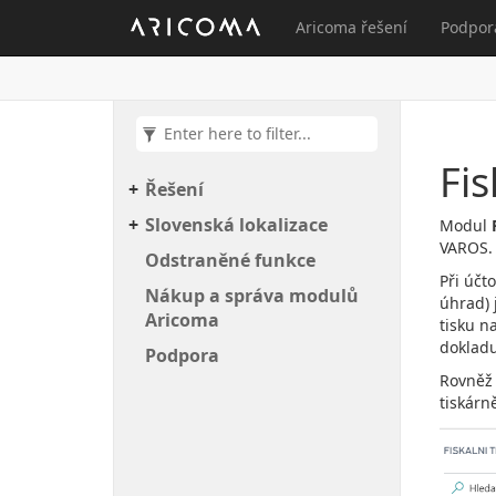
Aricoma řešení
Podpor
Fis
Řešení
Slovenská lokalizace
Modul
VAROS.
Odstraněné funkce
Při účt
Nákup a správa modulů
úhrad) 
Aricoma
tisku n
dokladu
Podpora
Rovněž 
tiskárn