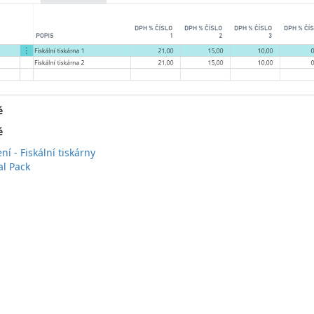
é
é
ní - Fiskální tiskárny
al Pack