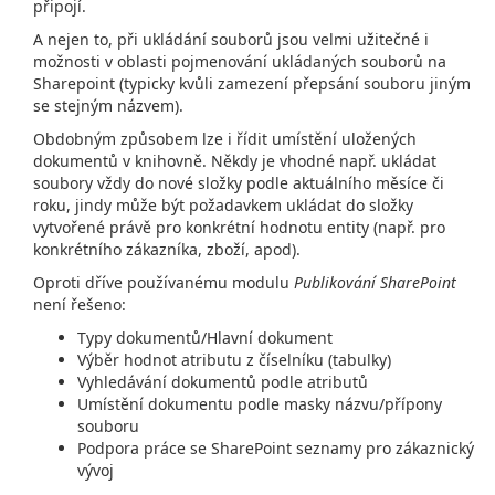
připojí.
A nejen to, při ukládání souborů jsou velmi užitečné i
možnosti v oblasti pojmenování ukládaných souborů na
Sharepoint (typicky kvůli zamezení přepsání souboru jiným
se stejným názvem).
Obdobným způsobem lze i řídit umístění uložených
dokumentů v knihovně. Někdy je vhodné např. ukládat
soubory vždy do nové složky podle aktuálního měsíce či
roku, jindy může být požadavkem ukládat do složky
vytvořené právě pro konkrétní hodnotu entity (např. pro
konkrétního zákazníka, zboží, apod).
Oproti dříve používanému modulu
Publikování SharePoint
není řešeno:
Typy dokumentů/Hlavní dokument
Výběr hodnot atributu z číselníku (tabulky)
Vyhledávání dokumentů podle atributů
Umístění dokumentu podle masky názvu/přípony
souboru
Podpora práce se SharePoint seznamy pro zákaznický
vývoj