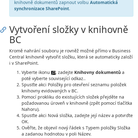
knihovně dokumentů zapnout volbu
Automatická
synchronizace SharePoint
.
Vytvoření složky v knihovně
BC
Kromě nahrání souboru je rovněž možné přímo v Business
Central knihovně vytvořit složku, která se automaticky založí
i v SharePoint.
Vyberte ikonu
, zadejte
Knihovny dokumentů
a
poté vyberte související odkaz..
Spusťte akci Položky pro otevření seznamu položek
knihovny evidovaných v BC.
Pomocí prokliku do existujících složek přejděte na
požadovanou úroveň v knihovně (zpět pomocí tlačítka
Nahoru).
Spusťte akci Nová složka, zadejte její název a potvrďte
OK.
Ověřte, že objevil nový řádek s Typem položky Složka
a zadanou hodnotou v poli Název.