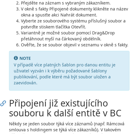
Přejděte na záznam s vybraným zákazníkem.
V okně s fakty Připojené dokumenty klikněte na název
okna a spusťte akci Nahrát dokument.
Vyberte ze souborového systému příslušný soubor a
potvrďte stiskem tlačítka Otevřít.
Variantně je možné soubor pomocí Drag&Drop
přetáhnout myší na čárkovaný obdélník.
Ověřte, že se soubor objevil v seznamu v okně s fakty.
NOTE
V případě více platných šablon pro danou entitu je
uživatel vyzván i k výběru požadované šablony
publikování, podle které má být soubor uložen a
zaevidován.
Připojení již existujícího
souboru k další entitě v BC
Někdy se jeden soubor týká více záznamů (např. Rámcová
smlouva s holdingem se týká více zákazníků). V takovém