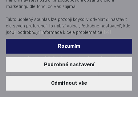
měření návštěvnosti či přizpůsobování obsahu a cílení
marketingu dle toho, co vás zajímá.
Takto udělený souhlas lze později kdykoliv odvolat či nastavit
dle svých preferencí. To nabízí volba „Podrobné nastavení“, kde
Správa Mac zařízení ve firmách už nemusí být
jsou i podrobnější informace k celé problematice.
složitá. S Microsoft Intune a podporou zkušených
Rozumím
Aricoma specialistů získáte bezpečné, jednotné a
automatizované řešení pro celé vaše podnikové
Podrobné nastavení
prostředí.
Kontaktujte nás pro konzultaci
Odmítnout vše
AUDIOSTORY