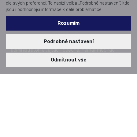
dle svých preferencí. To nabízí volba „Podrobné nastavení“, kde
jsou i podrobnější informace k celé problematice.
Rozumím
Občas máme jako uživatelé pocit, že nás správci,
Podrobné nastavení
administrátoři a „ajťáci“ obecně, nemají moc rádi.
Zveřejněno dne: 19. 05. 2025
Odmítnout vše
AUDIOSTORY
jak být "oblíbeným uživatelem"
INSPIRACE - Sedm do