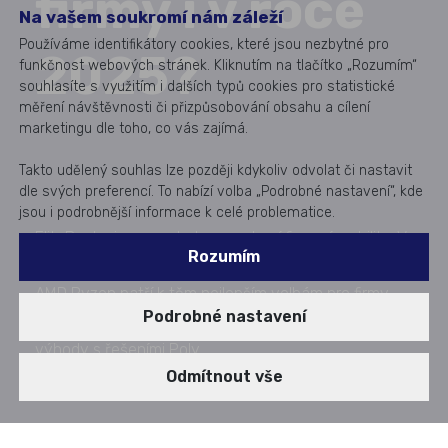
firmy i v roce
Na vašem soukromí nám záleží
Používáme identifikátory cookies, které jsou nezbytné pro
2025?
funkčnost webových stránek. Kliknutím na tlačítko „Rozumím“
souhlasíte s využitím i dalších typů cookies pro statistické
měření návštěvnosti či přizpůsobování obsahu a cílení
marketingu dle toho, co vás zajímá.
Takto udělený souhlas lze později kdykoliv odvolat či nastavit
dle svých preferencí. To nabízí volba „Podrobné nastavení“, kde
jsou i podrobnější informace k celé problematice.
EliteBooky jsou symbolem moderní firemní mobility. V
Rozumím
tomto článku se podíváme, proč modely s procesory
AMD Ryzen patří k těm nejlepším volbám pro firmy
Podrobné nastavení
střední a větší velikosti. Kromě výkonu vás zaujmou i
výhody s řešeními Poly.
Zveřejněno dne: 10. 12. 2024
Odmítnout vše