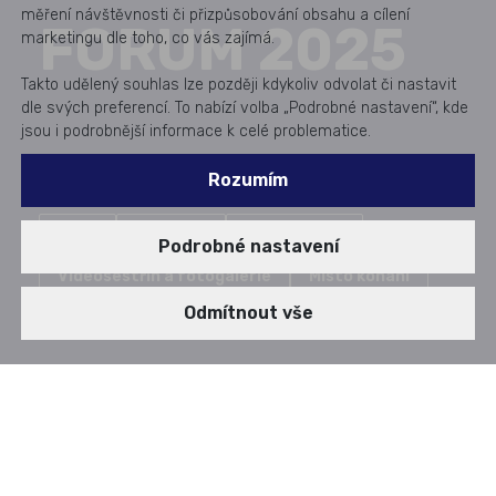
měření návštěvnosti či přizpůsobování obsahu a cílení
FORUM 2025
marketingu dle toho, co vás zajímá.
Takto udělený souhlas lze později kdykoliv odvolat či nastavit
dle svých preferencí. To nabízí volba „Podrobné nastavení“, kde
jsou i podrobnější informace k celé problematice.
Rozumím
Úvod
Program
Přednášející
Podrobné nastavení
Videosestřih a fotogalerie
Místo konání
Odmítnout vše